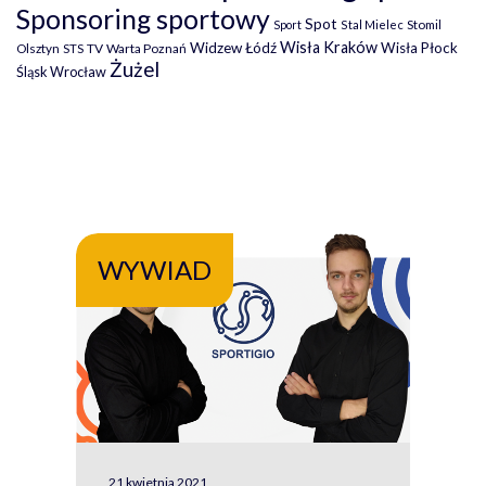
Sponsoring sportowy
Spot
Stomil
Sport
Stal Mielec
Wisła Kraków
Widzew Łódź
Wisła Płock
Olsztyn
TV
Warta Poznań
STS
Żużel
Śląsk Wrocław
WYWIAD
WY
21 kwietnia 2021
13 kw