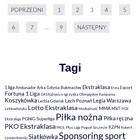
STRONICOWANIE WPIS
POPRZEDNI
1
2
3
4
5
6
7
…
9
NASTĘPNY
Tagi
Ekstraklasa
1 liga
Arka Gdynia
Bukmacher
Esport
Ambasador
Enea
Fortuna 1 Liga
Igrzyska Olimpijskie
GKS Katowice
Kampania
Koszykówka
Legia Warszawa
Lech Poznań
Lechia Gdańsk
Lotto Ekstraklasa
MMA
MSiT
Medialność
PGE
Lekkoatletyka
Piłka nożna
Piłka ręczna
PGNiG Superliga
Ekstraliga
PKO Ekstraklasa
PZPN
Plus Liga
Pogoń Szczecin
PKOL
Robert
Sponsoring sport
Siatkówka
Lewandowski