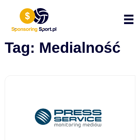
Przewiń do zawartości
Poka
Tag:
Medialność