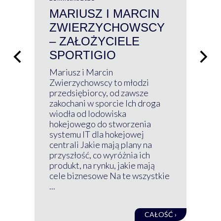
MARIUSZ I MARCIN
#W
ZWIERZYCHOWSCY
P
– ZAŁOŻYCIELE
KL
SPORTIGIO
ŁĄ
P
Mariusz i Marcin
Z 
Zwierzychowscy to młodzi
przedsiębiorcy, od zawsze
Prz
zakochani w sporcie Ich droga
Klu
wiodła od lodowiska
wir
hokejowego do stworzenia
nim
systemu IT dla hokejowej
GRU
centrali Jakie mają plany na
mog
przyszłość, co wyróżnia ich
net
produkt, na rynku, jakie mają
baz
cele biznesowe Na te wszystkie
kon
...
obec
CAŁOŚĆ ›