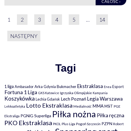
CAŁOŚĆ ›
STRONICOWANIE WPIS
1
2
3
4
5
…
14
NASTĘPNY
Tagi
Ekstraklasa
1 liga
Arka Gdynia
Bukmacher
Esport
Ambasador
Enea
Fortuna 1 Liga
Igrzyska Olimpijskie
GKS Katowice
Kampania
Koszykówka
Legia Warszawa
Lech Poznań
Lechia Gdańsk
Lotto Ekstraklasa
MMA
MSiT
Medialność
PGE
Lekkoatletyka
Piłka nożna
Piłka ręczna
PGNiG Superliga
Ekstraliga
PKO Ekstraklasa
PZPN
Plus Liga
Pogoń Szczecin
PKOL
Robert