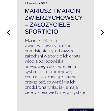
21 kwietnia 2021
13 kw
MARIUSZ I MARCIN
#W
ZWIERZYCHOWSCY
P
– ZAŁOŻYCIELE
KL
SPORTIGIO
ŁĄ
P
Mariusz i Marcin
Z 
Zwierzychowscy to młodzi
przedsiębiorcy, od zawsze
Prz
zakochani w sporcie Ich droga
Klu
wiodła od lodowiska
wir
hokejowego do stworzenia
nim
systemu IT dla hokejowej
GRU
centrali Jakie mają plany na
mog
przyszłość, co wyróżnia ich
net
produkt, na rynku, jakie mają
baz
cele biznesowe Na te wszystkie
kon
...
obec