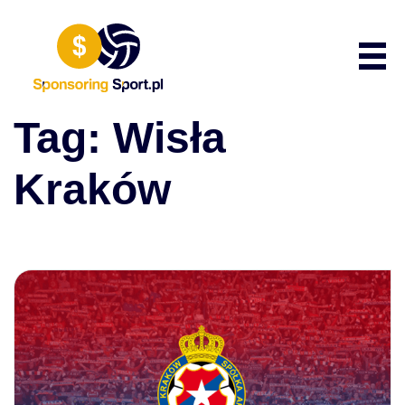
Przewiń do zawartości
Poka
Tag:
Wisła
Kraków