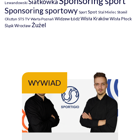
Sponsoring sport
Siatkówka
Lewandowski
Sponsoring sportowy
Spot
Stomil
Sport
Stal Mielec
Wisła Kraków
Widzew Łódź
Wisła Płock
Olsztyn
TV
Warta Poznań
STS
Żużel
Śląsk Wrocław
WYWIAD
WY