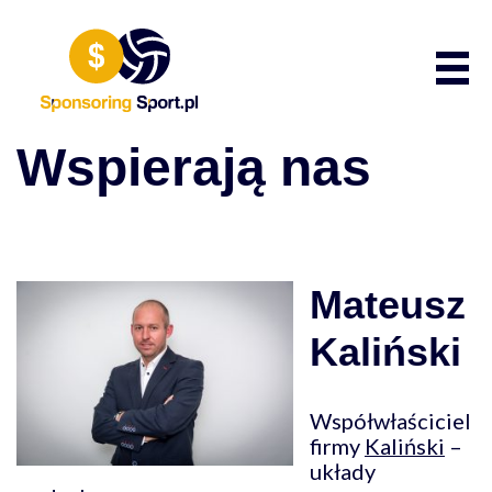
Przewiń do zawartości
Poka
Wspierają nas
Mateusz
Kaliński
Współwłaściciel
firmy
Kaliński
–
układy