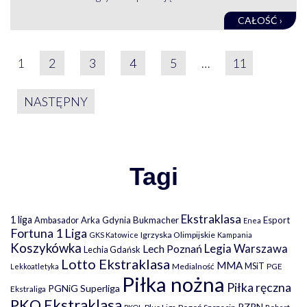
CAŁOŚĆ ›
STRONICOWANIE WPIS
1
2
3
4
5
…
11
NASTĘPNY
Tagi
Ekstraklasa
1 liga
Arka Gdynia
Bukmacher
Esport
Ambasador
Enea
Fortuna 1 Liga
Igrzyska Olimpijskie
GKS Katowice
Kampania
Koszykówka
Legia Warszawa
Lech Poznań
Lechia Gdańsk
Lotto Ekstraklasa
MMA
MSiT
Medialność
PGE
Lekkoatletyka
Piłka nożna
Piłka ręczna
PGNiG Superliga
Ekstraliga
PKO Ekstraklasa
PZPN