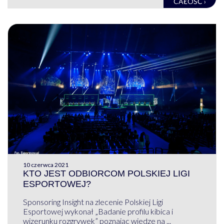
CAŁOŚĆ ›
10 czerwca 2021
KTO JEST ODBIORCOM POLSKIEJ LIGI
ESPORTOWEJ?
Sponsoring Insight na zlecenie Polskiej Ligi
Esportowej wykonał „Badanie profilu kibica i
wizerunku rozgrywek” poznając wiedze na ...