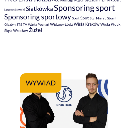
Plus Liga
Pogoń Szczecin
PKOL
Robert
Sponsoring sport
Siatkówka
Lewandowski
Sponsoring sportowy
Spot
Stomil
Sport
Stal Mielec
Wisła Kraków
Widzew Łódź
Wisła Płock
Olsztyn
TV
Warta Poznań
STS
Żużel
Śląsk Wrocław
WYWIAD
WY