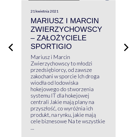
21 kwietnia 2021
13 kw
MARIUSZ I MARCIN
#W
ZWIERZYCHOWSCY
P
– ZAŁOŻYCIELE
KL
SPORTIGIO
ŁĄ
P
Mariusz i Marcin
Z 
Zwierzychowscy to młodzi
przedsiębiorcy, od zawsze
Prz
zakochani w sporcie Ich droga
Klu
wiodła od lodowiska
wir
hokejowego do stworzenia
nim
systemu IT dla hokejowej
GRU
centrali Jakie mają plany na
mog
przyszłość, co wyróżnia ich
net
produkt, na rynku, jakie mają
baz
cele biznesowe Na te wszystkie
kon
...
obec