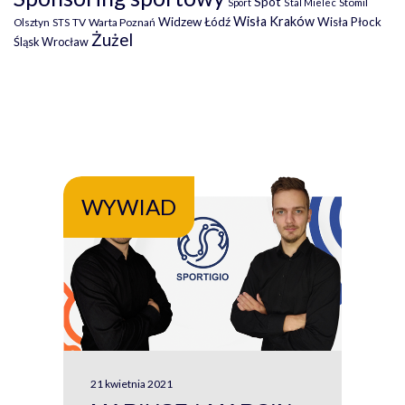
Spot
Stomil
Sport
Stal Mielec
Wisła Kraków
Widzew Łódź
Wisła Płock
Olsztyn
TV
Warta Poznań
STS
Żużel
Śląsk Wrocław
WYWIAD
WY
21 kwietnia 2021
13 kw