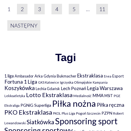
STRONICOWANIE WPIS
1
2
3
4
5
…
11
NASTĘPNY
Tagi
Ekstraklasa
1 liga
Arka Gdynia
Bukmacher
Esport
Ambasador
Enea
Fortuna 1 Liga
Igrzyska Olimpijskie
GKS Katowice
Kampania
Koszykówka
Legia Warszawa
Lech Poznań
Lechia Gdańsk
Lotto Ekstraklasa
MMA
MSiT
Medialność
PGE
Lekkoatletyka
Piłka nożna
Piłka ręczna
PGNiG Superliga
Ekstraliga
PKO Ekstraklasa
PZPN
Plus Liga
Pogoń Szczecin
PKOL
Robert
Sponsoring sport
Siatkówka
Lewandowski
Sponsoring sportowy