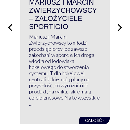
MARIUSZ I MARCIN
#W
ZWIERZYCHOWSCY
P
– ZAŁOŻYCIELE
KL
SPORTIGIO
ŁĄ
P
Mariusz i Marcin
Z 
Zwierzychowscy to młodzi
przedsiębiorcy, od zawsze
Prz
zakochani w sporcie Ich droga
Klu
wiodła od lodowiska
wir
hokejowego do stworzenia
nim
systemu IT dla hokejowej
GRU
centrali Jakie mają plany na
mog
przyszłość, co wyróżnia ich
net
produkt, na rynku, jakie mają
baz
cele biznesowe Na te wszystkie
kon
...
obec
CAŁOŚĆ ›