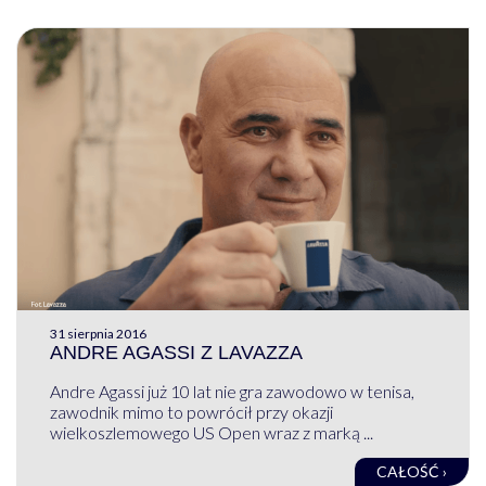
31 sierpnia 2016
ANDRE AGASSI Z LAVAZZA
Andre Agassi już 10 lat nie gra zawodowo w tenisa,
zawodnik mimo to powrócił przy okazji
wielkoszlemowego US Open wraz z marką ...
CAŁOŚĆ ›