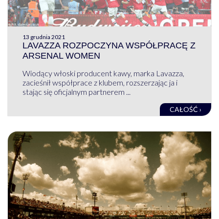
13 grudnia 2021
LAVAZZA ROZPOCZYNA WSPÓŁPRACĘ Z
ARSENAL WOMEN
Wiodący włoski producent kawy, marka Lavazza,
zacieśnił współprace z klubem, rozszerzając ja i
stając się oficjalnym partnerem ...
CAŁOŚĆ ›