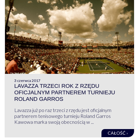
3 czerwca 2017
LAVAZZA TRZECI ROK Z RZĘDU
OFICJALNYM PARTNEREM TURNIEJU
ROLAND GARROS
Lavazza już po raz trzeci z rzędu jest oficjalnym
partnerem tenisowego turnieju Roland Garros
Kawowa marka swoją obecnością w ...
CAŁOŚĆ ›