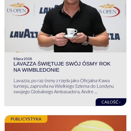
8 lipca 2018
LAVAZZA ŚWIĘTUJE SWÓJ ÓSMY ROK
NA WIMBLEDONIE
Lavazza, po raz ósmy z rzędu jako Oficjalna Kawa
turnieju, zaprosiła na Wielkiego Szlema do Londynu
swojego Globalnego Ambasadora, Andre ...
CAŁOŚĆ ›
PUBLICYSTYKA