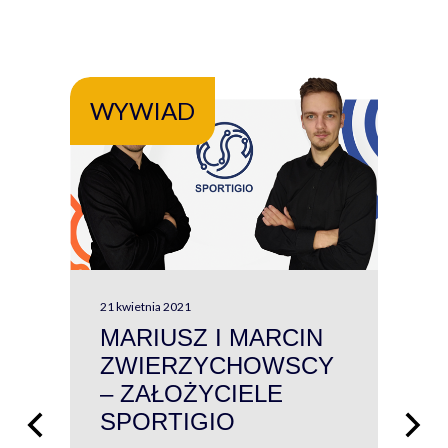
WYWIAD
WY
21 kwietnia 2021
13 kw
MARIUSZ I MARCIN
#W
ZWIERZYCHOWSCY
P
– ZAŁOŻYCIELE
KL
SPORTIGIO
ŁĄ