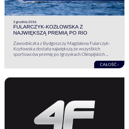
3 grudnia 2016
FULARCZYK-KOZŁOWSKA Z
NAJWIĘKSZĄ PREMIĄ PO RIO
Zawodniczka z Bydgoszczy Magdalena Fularczyk-
Kozłowska dostała największą ze wszystkich
sportowców premię po Igrzyskach Olimpijskich ...
CAŁOŚĆ ›