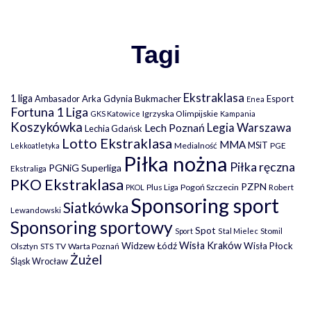
Tagi
Ekstraklasa
1 liga
Arka Gdynia
Bukmacher
Esport
Ambasador
Enea
Fortuna 1 Liga
Igrzyska Olimpijskie
GKS Katowice
Kampania
Koszykówka
Legia Warszawa
Lech Poznań
Lechia Gdańsk
Lotto Ekstraklasa
MMA
MSiT
Medialność
PGE
Lekkoatletyka
Piłka nożna
Piłka ręczna
PGNiG Superliga
Ekstraliga
PKO Ekstraklasa
PZPN
Plus Liga
Pogoń Szczecin
PKOL
Robert
Sponsoring sport
Siatkówka
Lewandowski
Sponsoring sportowy
Spot
Stomil
Sport
Stal Mielec
Wisła Kraków
Widzew Łódź
Wisła Płock
Olsztyn
TV
Warta Poznań
STS
Żużel
Śląsk Wrocław