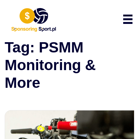
Przewiń do zawartości
Poka
Tag:
PSMM
Monitoring &
More