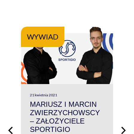
WYWIAD
WY
21 kwietnia 2021
13 kw
MARIUSZ I MARCIN
#W
ZWIERZYCHOWSCY
P
– ZAŁOŻYCIELE
KL
SPORTIGIO
ŁĄ