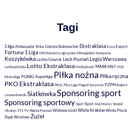
Tagi
Ekstraklasa
1 liga
Arka Gdynia
Bukmacher
Esport
Ambasador
Enea
Fortuna 1 Liga
Igrzyska Olimpijskie
GKS Katowice
Kampania
Koszykówka
Legia Warszawa
Lech Poznań
Lechia Gdańsk
Lotto Ekstraklasa
MMA
MSiT
Medialność
PGE
Lekkoatletyka
Piłka nożna
Piłka ręczna
PGNiG Superliga
Ekstraliga
PKO Ekstraklasa
PZPN
Plus Liga
Pogoń Szczecin
PKOL
Robert
Sponsoring sport
Siatkówka
Lewandowski
Sponsoring sportowy
Spot
Stomil
Sport
Stal Mielec
Wisła Kraków
Widzew Łódź
Wisła Płock
Olsztyn
TV
Warta Poznań
STS
Żużel
Śląsk Wrocław