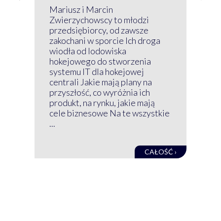
P
Mariusz i Marcin
Z 
Zwierzychowscy to młodzi
przedsiębiorcy, od zawsze
Prz
zakochani w sporcie Ich droga
Klu
wiodła od lodowiska
wir
hokejowego do stworzenia
nim
systemu IT dla hokejowej
GRU
centrali Jakie mają plany na
mog
przyszłość, co wyróżnia ich
net
produkt, na rynku, jakie mają
baz
cele biznesowe Na te wszystkie
kon
...
obec
CAŁOŚĆ ›