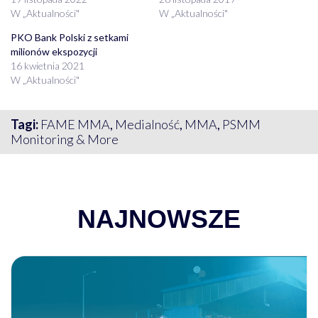
W „Aktualności"
W „Aktualności"
PKO Bank Polski z setkami
milionów ekspozycji
16 kwietnia 2021
W „Aktualności"
Tagi:
FAME MMA
,
Medialność
,
MMA
,
PSMM
Monitoring & More
NAJNOWSZE