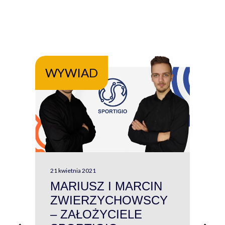
WYWIAD
WY
21 kwietnia 2021
13 kw
MARIUSZ I MARCIN
#W
ZWIERZYCHOWSCY
P
– ZAŁOŻYCIELE
KL