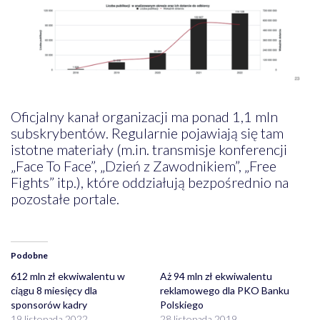
Oficjalny kanał organizacji ma ponad 1,1 mln
subskrybentów. Regularnie pojawiają się tam
istotne materiały (m.in. transmisje konferencji
„Face To Face”, „Dzień z Zawodnikiem”, „Free
Fights” itp.), które oddziałują bezpośrednio na
pozostałe portale.
Podobne
612 mln zł ekwiwalentu w
Aż 94 mln zł ekwiwalentu
ciągu 8 miesięcy dla
reklamowego dla PKO Banku
sponsorów kadry
Polskiego
19 listopada 2022
28 listopada 2019