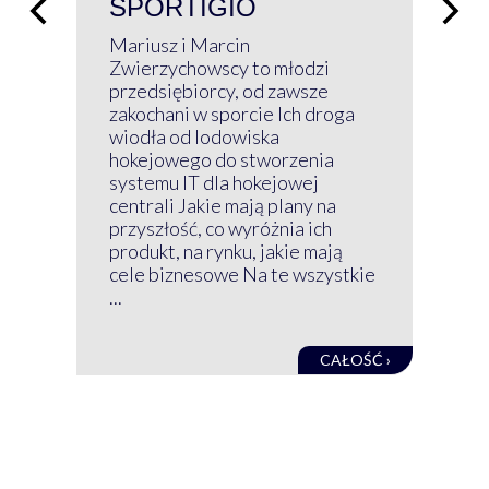
SPORTIGIO
ŁĄ
P
Mariusz i Marcin
Z 
Zwierzychowscy to młodzi
przedsiębiorcy, od zawsze
Prz
zakochani w sporcie Ich droga
Klu
wiodła od lodowiska
wir
hokejowego do stworzenia
nim
systemu IT dla hokejowej
GRU
centrali Jakie mają plany na
mog
przyszłość, co wyróżnia ich
net
produkt, na rynku, jakie mają
baz
cele biznesowe Na te wszystkie
kon
...
obec
CAŁOŚĆ ›