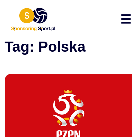
Przewiń do zawartości
Poka
Tag:
Polska