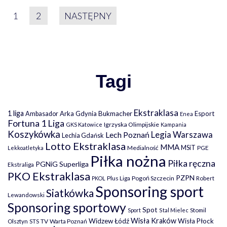
STRONICOWANIE WPIS
1
2
NASTĘPNY
Tagi
Ekstraklasa
1 liga
Arka Gdynia
Bukmacher
Esport
Ambasador
Enea
Fortuna 1 Liga
Igrzyska Olimpijskie
GKS Katowice
Kampania
Koszykówka
Legia Warszawa
Lech Poznań
Lechia Gdańsk
Lotto Ekstraklasa
MMA
MSiT
Medialność
PGE
Lekkoatletyka
Piłka nożna
Piłka ręczna
PGNiG Superliga
Ekstraliga
PKO Ekstraklasa
PZPN
Plus Liga
Pogoń Szczecin
PKOL
Robert
Sponsoring sport
Siatkówka
Lewandowski
Sponsoring sportowy
Spot
Stomil
Sport
Stal Mielec
Wisła Kraków
Widzew Łódź
Wisła Płock
Olsztyn
TV
Warta Poznań
STS