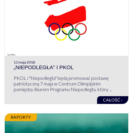
11 maja 2018
„NIEPODLEGŁA” I PKOL
PKOL i "Niepodległa" będą promować postawę
patriotyczną 7 maja w Centrum Olimpijskim
pomiędzy Biurem Programu Niepodległa, który ...
CAŁOŚĆ ›
RAPORTY