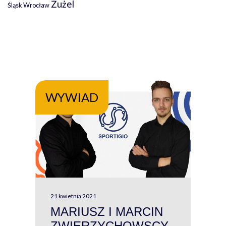
Żużel
Śląsk Wrocław
WYWIAD
WY
21 kwietnia 2021
13 kw
MARIUSZ I MARCIN
#W
ZWIERZYCHOWSCY
P