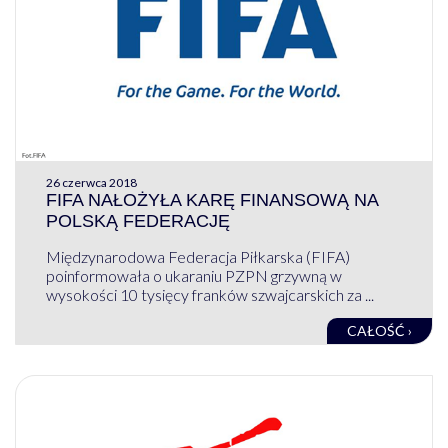
26 czerwca 2018
FIFA NAŁOŻYŁA KARĘ FINANSOWĄ NA
POLSKĄ FEDERACJĘ
Międzynarodowa Federacja Piłkarska (FIFA)
poinformowała o ukaraniu PZPN grzywną w
wysokości 10 tysięcy franków szwajcarskich za ...
CAŁOŚĆ ›