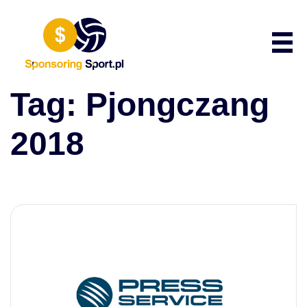
Przewiń do zawartości
Poka
Tag:
Pjongczang
2018