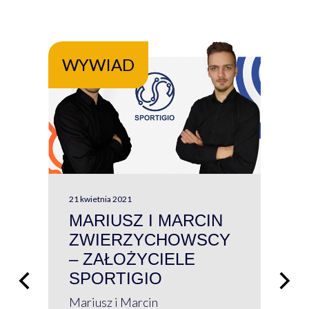
WYWIAD
WY
21 kwietnia 2021
13 kw
MARIUSZ I MARCIN
#W
ZWIERZYCHOWSCY
P
– ZAŁOŻYCIELE
KL
SPORTIGIO
ŁĄ
P
Mariusz i Marcin