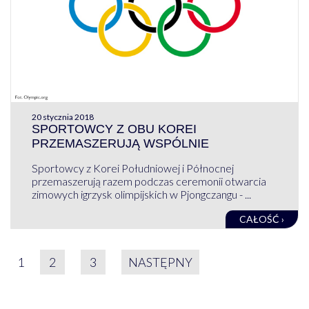
20 stycznia 2018
SPORTOWCY Z OBU KOREI
PRZEMASZERUJĄ WSPÓLNIE
Sportowcy z Korei Południowej i Północnej
przemaszerują razem podczas ceremonii otwarcia
zimowych igrzysk olimpijskich w Pjongczangu - ...
CAŁOŚĆ ›
STRONICOWANIE WPIS
1
2
3
NASTĘPNY