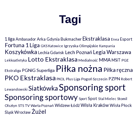
Tagi
Ekstraklasa
1 liga
Arka Gdynia
Bukmacher
Esport
Ambasador
Enea
Fortuna 1 Liga
Igrzyska Olimpijskie
GKS Katowice
Kampania
Koszykówka
Legia Warszawa
Lech Poznań
Lechia Gdańsk
Lotto Ekstraklasa
MMA
MSiT
Medialność
PGE
Lekkoatletyka
Piłka nożna
Piłka ręczna
PGNiG Superliga
Ekstraliga
PKO Ekstraklasa
PZPN
Plus Liga
Pogoń Szczecin
PKOL
Robert
Sponsoring sport
Siatkówka
Lewandowski
Sponsoring sportowy
Spot
Stomil
Sport
Stal Mielec
Wisła Kraków
Widzew Łódź
Wisła Płock
Olsztyn
TV
Warta Poznań
STS
Żużel
Śląsk Wrocław