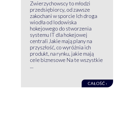
Z 
Zwierzychowscy to młodzi
przedsiębiorcy, od zawsze
Prz
zakochani w sporcie Ich droga
Klu
wiodła od lodowiska
wir
hokejowego do stworzenia
nim
systemu IT dla hokejowej
GRU
centrali Jakie mają plany na
mog
przyszłość, co wyróżnia ich
net
produkt, na rynku, jakie mają
baz
cele biznesowe Na te wszystkie
kon
...
obec
CAŁOŚĆ ›