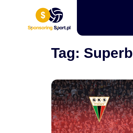
Przewiń do zawartości
Tag:
Superb