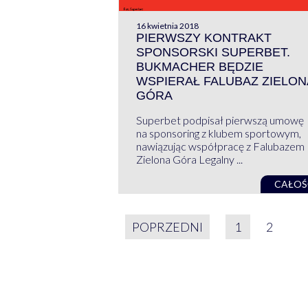
16 kwietnia 2018
PIERWSZY KONTRAKT
SPONSORSKI SUPERBET.
BUKMACHER BĘDZIE
WSPIERAŁ FALUBAZ ZIELON
GÓRA
Superbet podpisał pierwszą umowę
na sponsoring z klubem sportowym,
nawiązując współpracę z Falubazem
Zielona Góra Legalny ...
CAŁOŚ
STRONICOWAN
POPRZEDNI
1
2