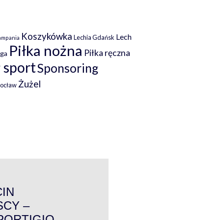
Koszykówka
Lech
Lechia Gdańsk
ampania
Piłka nożna
Piłka ręczna
iga
 sport
Sponsoring
Żużel
rocław
WYWIAD
CIN
CY –
PORTIGIO