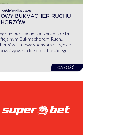
1 października 2020
NOWY BUKMACHER RUCHU
CHORZÓW
egalny bukmacher Superbet został
ficjalnym Bukmacherem Ruchu
horzów Umowa sponsorska będzie
bowiązywała do końca bieżącego ...
CAŁOŚĆ ›