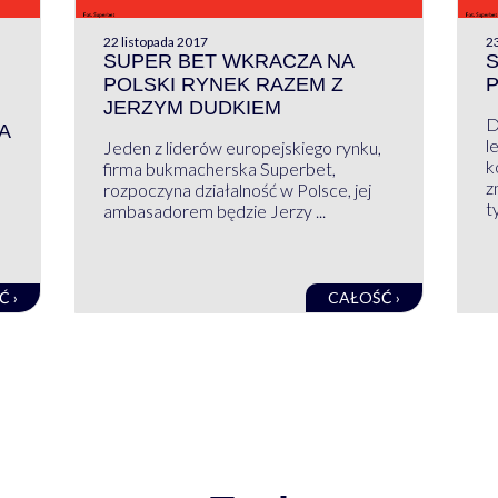
22 listopada 2017
2
SUPER BET WKRACZA NA
POLSKI RYNEK RAZEM Z
P
JERZYM DUDKIEM
D
A
l
Jeden z liderów europejskiego rynku,
k
firma bukmacherska Superbet,
z
rozpoczyna działalność w Polsce, jej
t
ambasadorem będzie Jerzy ...
Ć ›
CAŁOŚĆ ›
IE WPISÓW