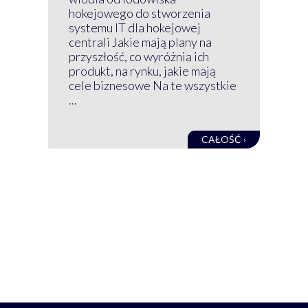
wir
hokejowego do stworzenia
nim
systemu IT dla hokejowej
GRU
centrali Jakie mają plany na
mog
przyszłość, co wyróżnia ich
net
produkt, na rynku, jakie mają
baz
cele biznesowe Na te wszystkie
kon
...
obec
CAŁOŚĆ ›