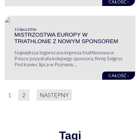
CAŁOŚĆ ›
11 lipca 2016
MISTRZOSTWA EUROPY W
TRIATHLONIE Z NOWYM SPONSOREM
Największa tegoroczna impreza triathlonowa w
Polsce pozyskała kolejnego sponsora, firmę Selgros
Pod koniec lipca w Poznaniu ...
CAŁOŚĆ ›
STRONICOWANIE WPIS
1
2
NASTĘPNY
Tagi