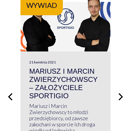
WYWIAD
WY
21 kwietnia 2021
13 kw
MARIUSZ I MARCIN
#W
ZWIERZYCHOWSCY
P
– ZAŁOŻYCIELE
KL
SPORTIGIO
ŁĄ
P
Mariusz i Marcin
Z 
Zwierzychowscy to młodzi
przedsiębiorcy, od zawsze
Prz
zakochani w sporcie Ich droga
Klu
wiodła od lodowiska