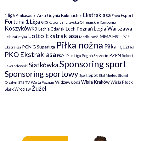
Ekstraklasa
1 liga
Arka Gdynia
Bukmacher
Esport
Ambasador
Enea
Fortuna 1 Liga
Igrzyska Olimpijskie
GKS Katowice
Kampania
Koszykówka
Legia Warszawa
Lech Poznań
Lechia Gdańsk
Lotto Ekstraklasa
MMA
MSiT
Medialność
PGE
Lekkoatletyka
Piłka nożna
Piłka ręczna
PGNiG Superliga
Ekstraliga
PKO Ekstraklasa
PZPN
Plus Liga
Pogoń Szczecin
PKOL
Robert
Sponsoring sport
Siatkówka
Lewandowski
Sponsoring sportowy
Spot
Stomil
Sport
Stal Mielec
Wisła Kraków
Widzew Łódź
Wisła Płock
Olsztyn
TV
Warta Poznań
STS
Żużel
Śląsk Wrocław