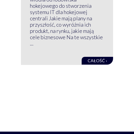
wir
hokejowego do stworzenia
nim
systemu IT dla hokejowej
GRU
centrali Jakie mają plany na
mog
przyszłość, co wyróżnia ich
net
produkt, na rynku, jakie mają
baz
cele biznesowe Na te wszystkie
kon
...
obec
CAŁOŚĆ ›