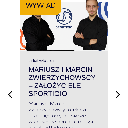
WYWIAD
WY
21 kwietnia 2021
13 kw
MARIUSZ I MARCIN
#W
ZWIERZYCHOWSCY
P
– ZAŁOŻYCIELE
KL
SPORTIGIO
ŁĄ
P
Mariusz i Marcin
Z 
Zwierzychowscy to młodzi
przedsiębiorcy, od zawsze
Prz
zakochani w sporcie Ich droga
Klu
wiodła od lodowiska