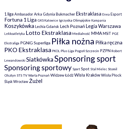
Ekstraklasa
1 liga
Arka Gdynia
Bukmacher
Esport
Ambasador
Enea
Fortuna 1 Liga
Igrzyska Olimpijskie
GKS Katowice
Kampania
Koszykówka
Legia Warszawa
Lech Poznań
Lechia Gdańsk
Lotto Ekstraklasa
MMA
MSiT
Medialność
PGE
Lekkoatletyka
Piłka nożna
Piłka ręczna
PGNiG Superliga
Ekstraliga
PKO Ekstraklasa
PZPN
Plus Liga
Pogoń Szczecin
PKOL
Robert
Sponsoring sport
Siatkówka
Lewandowski
Sponsoring sportowy
Spot
Stomil
Sport
Stal Mielec
Wisła Kraków
Widzew Łódź
Wisła Płock
Olsztyn
TV
Warta Poznań
STS
Żużel
Śląsk Wrocław