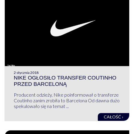
2 stycznia 2018
NIKE OGŁOSIŁO TRANSFER COUTINHO
PRZED BARCELONĄ
Producent odzieży, Nike poinformował o transferze
Coutinho zanim zrobiła to Barcelona Od dawna dużo
spekulowało się na temat ...
CAŁOŚĆ ›