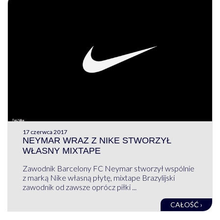
17 czerwca 2017
NEYMAR WRAZ Z NIKE STWORZYŁ
WŁASNY MIXTAPE
Zawodnik Barcelony FC Neymar stworzył wspólnie
z marką Nike własną płytę, mixtape Brazylijski
zawodnik od zawsze oprócz piłki ...
CAŁOŚĆ ›