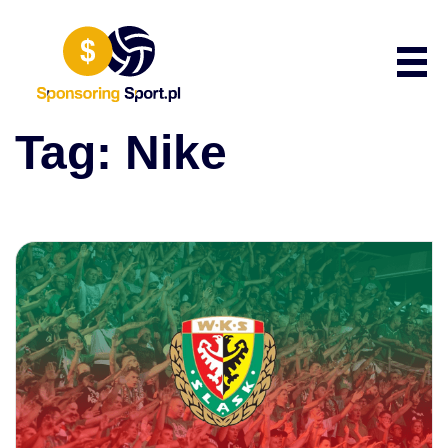
Przewiń do zawartości
Poka
Tag:
Nike