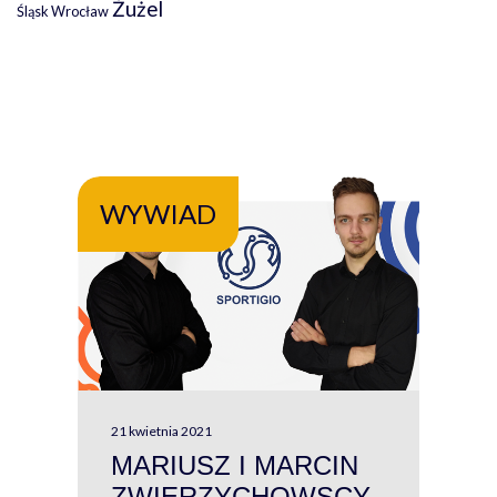
Żużel
Śląsk Wrocław
WYWIAD
WY
21 kwietnia 2021
13 kw
MARIUSZ I MARCIN
#W
ZWIERZYCHOWSCY
P