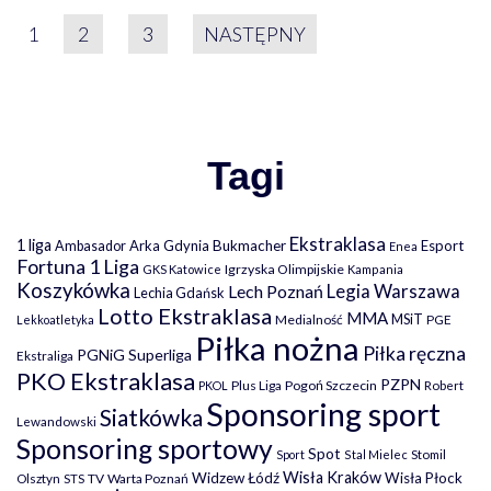
STRONICOWANIE WPIS
1
2
3
NASTĘPNY
Tagi
Ekstraklasa
1 liga
Arka Gdynia
Bukmacher
Esport
Ambasador
Enea
Fortuna 1 Liga
Igrzyska Olimpijskie
GKS Katowice
Kampania
Koszykówka
Legia Warszawa
Lech Poznań
Lechia Gdańsk
Lotto Ekstraklasa
MMA
MSiT
Medialność
PGE
Lekkoatletyka
Piłka nożna
Piłka ręczna
PGNiG Superliga
Ekstraliga
PKO Ekstraklasa
PZPN
Plus Liga
Pogoń Szczecin
PKOL
Robert
Sponsoring sport
Siatkówka
Lewandowski
Sponsoring sportowy
Spot
Stomil
Sport
Stal Mielec
Wisła Kraków
Widzew Łódź
Wisła Płock
Olsztyn
TV
Warta Poznań
STS