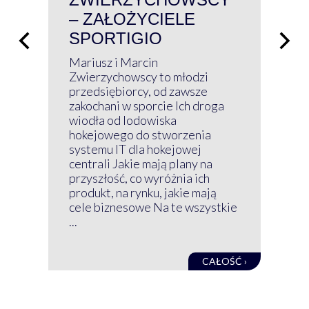
– ZAŁOŻYCIELE
KL
SPORTIGIO
ŁĄ
P
Mariusz i Marcin
Z 
Zwierzychowscy to młodzi
przedsiębiorcy, od zawsze
Prz
zakochani w sporcie Ich droga
Klu
wiodła od lodowiska
wir
hokejowego do stworzenia
nim
systemu IT dla hokejowej
GRU
centrali Jakie mają plany na
mog
przyszłość, co wyróżnia ich
net
produkt, na rynku, jakie mają
baz
cele biznesowe Na te wszystkie
kon
...
obec
CAŁOŚĆ ›