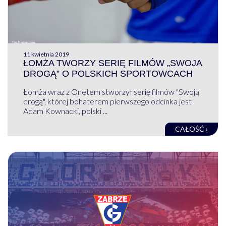
11 kwietnia 2019
ŁOMŻA TWORZY SERIĘ FILMÓW „SWOJA
DROGĄ” O POLSKICH SPORTOWCACH
Łomża wraz z Onetem stworzył serię filmów "Swoją
drogą", której bohaterem pierwszego odcinka jest
Adam Kownacki, polski ...
CAŁOŚĆ ›