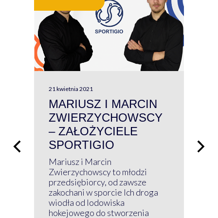
21 kwietnia 2021
13 kw
MARIUSZ I MARCIN
#W
ZWIERZYCHOWSCY
P
– ZAŁOŻYCIELE
KL
SPORTIGIO
ŁĄ
P
Mariusz i Marcin
Z 
Zwierzychowscy to młodzi
przedsiębiorcy, od zawsze
Prz
zakochani w sporcie Ich droga
Klu
wiodła od lodowiska
wir
hokejowego do stworzenia