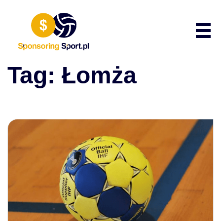
Przewiń do zawartości
Poka
Tag:
Łomża