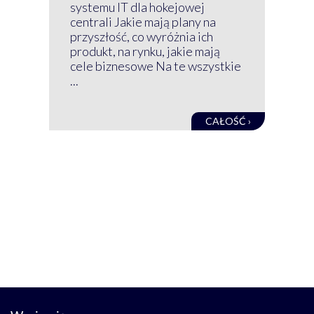
nim
systemu IT dla hokejowej
GRU
centrali Jakie mają plany na
mog
przyszłość, co wyróżnia ich
net
produkt, na rynku, jakie mają
baz
cele biznesowe Na te wszystkie
kon
...
obec
CAŁOŚĆ ›