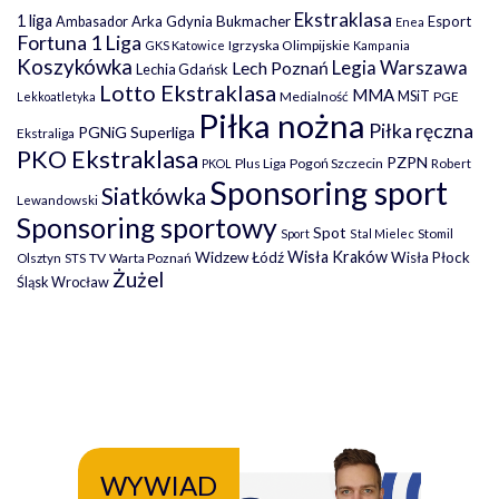
Ekstraklasa
1 liga
Arka Gdynia
Bukmacher
Esport
Ambasador
Enea
Fortuna 1 Liga
Igrzyska Olimpijskie
GKS Katowice
Kampania
Koszykówka
Legia Warszawa
Lech Poznań
Lechia Gdańsk
Lotto Ekstraklasa
MMA
MSiT
Medialność
PGE
Lekkoatletyka
Piłka nożna
Piłka ręczna
PGNiG Superliga
Ekstraliga
PKO Ekstraklasa
PZPN
Plus Liga
Pogoń Szczecin
PKOL
Robert
Sponsoring sport
Siatkówka
Lewandowski
Sponsoring sportowy
Spot
Stomil
Sport
Stal Mielec
Wisła Kraków
Widzew Łódź
Wisła Płock
Olsztyn
TV
Warta Poznań
STS
Żużel
Śląsk Wrocław
WYWIAD
WY