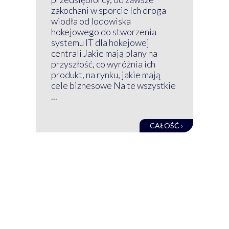
Prz
zakochani w sporcie Ich droga
Klu
wiodła od lodowiska
wir
hokejowego do stworzenia
nim
systemu IT dla hokejowej
GRU
centrali Jakie mają plany na
mog
przyszłość, co wyróżnia ich
net
produkt, na rynku, jakie mają
baz
cele biznesowe Na te wszystkie
kon
...
obec
CAŁOŚĆ ›