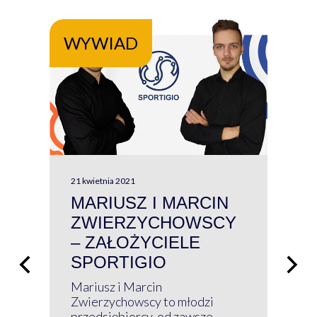
WYWIAD
WY
21 kwietnia 2021
13 kw
MARIUSZ I MARCIN
#W
ZWIERZYCHOWSCY
P
– ZAŁOŻYCIELE
KL
SPORTIGIO
ŁĄ
P
Mariusz i Marcin
Z 
Zwierzychowscy to młodzi
przedsiębiorcy, od zawsze