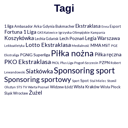
Tagi
Ekstraklasa
1 liga
Arka Gdynia
Bukmacher
Esport
Ambasador
Enea
Fortuna 1 Liga
Igrzyska Olimpijskie
GKS Katowice
Kampania
Koszykówka
Legia Warszawa
Lech Poznań
Lechia Gdańsk
Lotto Ekstraklasa
MMA
MSiT
Medialność
PGE
Lekkoatletyka
Piłka nożna
Piłka ręczna
PGNiG Superliga
Ekstraliga
PKO Ekstraklasa
PZPN
Plus Liga
Pogoń Szczecin
PKOL
Robert
Sponsoring sport
Siatkówka
Lewandowski
Sponsoring sportowy
Spot
Stomil
Sport
Stal Mielec
Wisła Kraków
Widzew Łódź
Wisła Płock
Olsztyn
TV
Warta Poznań
STS
Żużel
Śląsk Wrocław