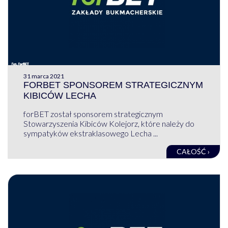
31 marca 2021
FORBET SPONSOREM STRATEGICZNYM
KIBICÓW LECHA
forBET został sponsorem strategicznym
Stowarzyszenia Kibiców Kolejorz, które należy do
sympatyków ekstraklasowego Lecha ...
CAŁOŚĆ ›