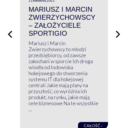
21 kwietnia 2021
13 kw
MARIUSZ I MARCIN
#W
ZWIERZYCHOWSCY
P
– ZAŁOŻYCIELE
KL
SPORTIGIO
ŁĄ
P
Mariusz i Marcin
Z 
Zwierzychowscy to młodzi
przedsiębiorcy, od zawsze
Prz
zakochani w sporcie Ich droga
Klu
wiodła od lodowiska
wir
hokejowego do stworzenia
nim
systemu IT dla hokejowej
GRU
centrali Jakie mają plany na
mog
przyszłość, co wyróżnia ich
net
produkt, na rynku, jakie mają
baz
cele biznesowe Na te wszystkie
kon
...
obec
CAŁOŚĆ ›