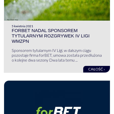
5 kwietnia 2021
FORBET NADAL SPONSOREM
TYTULARNYM ROZGRYWEK IV LIGI
WMZPN
Sponsorem tytularnym IV Ligi, w dalszym ciągu
pozostaje firma forBET, umowa została przedłużona
o kolejne dwa sezony Dwa lata temu ...
CAŁOŚĆ ›