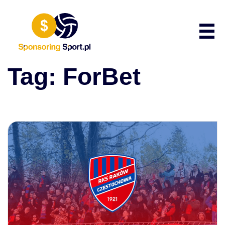
Przewiń do zawartości
Poka
Tag:
ForBet