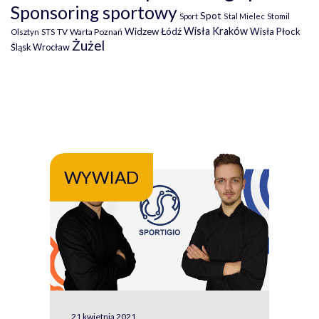
Sponsoring sportowy
Spot
Stomil
Sport
Stal Mielec
Wisła Kraków
Widzew Łódź
Wisła Płock
Olsztyn
TV
Warta Poznań
STS
Żużel
Śląsk Wrocław
WYWIAD
WY
21 kwietnia 2021
13 kw