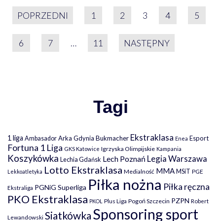
STRONICOWANIE WPIS
POPRZEDNI
1
2
3
4
5
6
7
…
11
NASTĘPNY
Tagi
Ekstraklasa
1 liga
Arka Gdynia
Bukmacher
Esport
Ambasador
Enea
Fortuna 1 Liga
Igrzyska Olimpijskie
GKS Katowice
Kampania
Koszykówka
Legia Warszawa
Lech Poznań
Lechia Gdańsk
Lotto Ekstraklasa
MMA
MSiT
Medialność
PGE
Lekkoatletyka
Piłka nożna
Piłka ręczna
PGNiG Superliga
Ekstraliga
PKO Ekstraklasa
PZPN
Plus Liga
Pogoń Szczecin
PKOL
Robert
Sponsoring sport
Siatkówka
Lewandowski