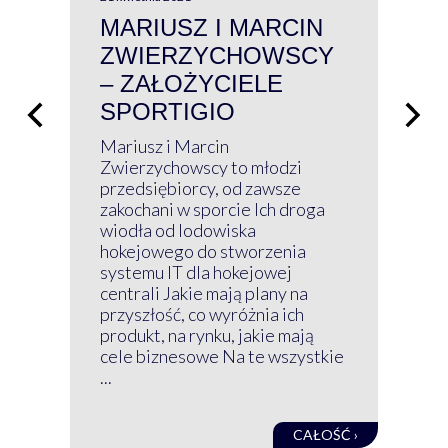
MARIUSZ I MARCIN
#W
ZWIERZYCHOWSCY
P
– ZAŁOŻYCIELE
KL
SPORTIGIO
ŁĄ
P
Mariusz i Marcin
Z 
Zwierzychowscy to młodzi
przedsiębiorcy, od zawsze
Prz
zakochani w sporcie Ich droga
Klu
wiodła od lodowiska
wir
hokejowego do stworzenia
nim
systemu IT dla hokejowej
GRU
centrali Jakie mają plany na
mog
przyszłość, co wyróżnia ich
net
produkt, na rynku, jakie mają
baz
cele biznesowe Na te wszystkie
kon
...
obec
CAŁOŚĆ ›