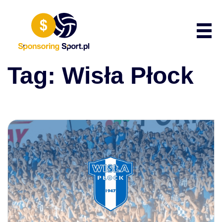
Przewiń do zawartości
Poka
Tag:
Wisła Płock