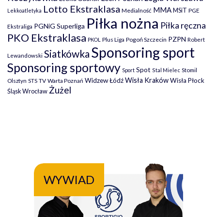
Lotto Ekstraklasa
MMA
MSiT
Medialność
PGE
Lekkoatletyka
Piłka nożna
Piłka ręczna
PGNiG Superliga
Ekstraliga
PKO Ekstraklasa
PZPN
Plus Liga
Pogoń Szczecin
PKOL
Robert
Sponsoring sport
Siatkówka
Lewandowski
Sponsoring sportowy
Spot
Stomil
Sport
Stal Mielec
Wisła Kraków
Widzew Łódź
Wisła Płock
Olsztyn
TV
Warta Poznań
STS
Żużel
Śląsk Wrocław
WYWIAD
WY