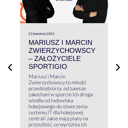
21 kwietnia 2021
13 kw
MARIUSZ I MARCIN
#W
ZWIERZYCHOWSCY
P
– ZAŁOŻYCIELE
KL
SPORTIGIO
ŁĄ
P
Mariusz i Marcin
Z 
Zwierzychowscy to młodzi
przedsiębiorcy, od zawsze
Prz
zakochani w sporcie Ich droga
Klu
wiodła od lodowiska
wir
hokejowego do stworzenia
nim
systemu IT dla hokejowej
GRU
centrali Jakie mają plany na
mog
przyszłość, co wyróżnia ich