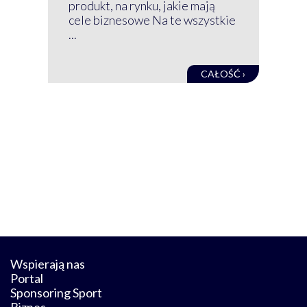
net
produkt, na rynku, jakie mają
baz
cele biznesowe Na te wszystkie
kon
...
obec
CAŁOŚĆ ›
Wspierają nas
Portal
Sponsoring Sport