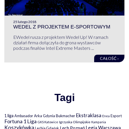
25 lutego 2018
WEDEL Z PROJEKTEM E-SPORTOWYM
EWedel rusza z projektem Wedel Up! W ramach
działań firma dołączyła do grona wystawców
podczas finałów Intel Extreme Masters ...
CAŁOŚĆ ›
Tagi
Ekstraklasa
1 liga
Arka Gdynia
Bukmacher
Esport
Ambasador
Enea
Fortuna 1 Liga
Igrzyska Olimpijskie
GKS Katowice
Kampania
Koszykówka
Legia Warszawa
Lech Poznań
Lechia Gdańsk