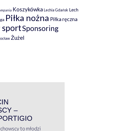
Koszykówka
Lech
Lechia Gdańsk
ampania
Piłka nożna
Piłka ręczna
iga
 sport
Sponsoring
Żużel
rocław
WYWIAD
CIN
CY –
PORTIGIO
ychowscy to młodzi