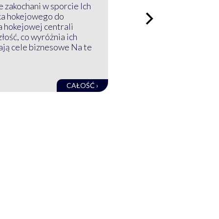
 zakochani w sporcie Ich
ka hokejowego do
a hokejowej centrali
złość, co wyróżnia ich
mają cele biznesowe Na te
CAŁOŚĆ ›