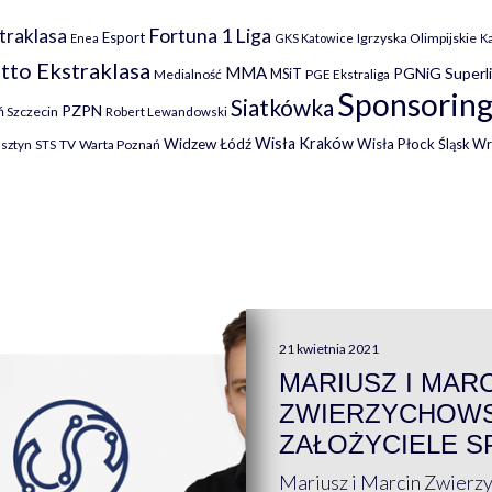
Fortuna 1 Liga
traklasa
Esport
Igrzyska Olimpijskie
Enea
GKS Katowice
K
tto Ekstraklasa
MMA
PGNiG Superl
MSiT
Medialność
PGE Ekstraliga
Sponsoring
Siatkówka
PZPN
 Szczecin
Robert Lewandowski
Wisła Kraków
Widzew Łódź
Wisła Płock
Śląsk W
lsztyn
TV
Warta Poznań
STS
21 kwietnia 2021
MARIUSZ I MAR
ZWIERZYCHOWS
ZAŁOŻYCIELE S
Mariusz i Marcin Zwierz