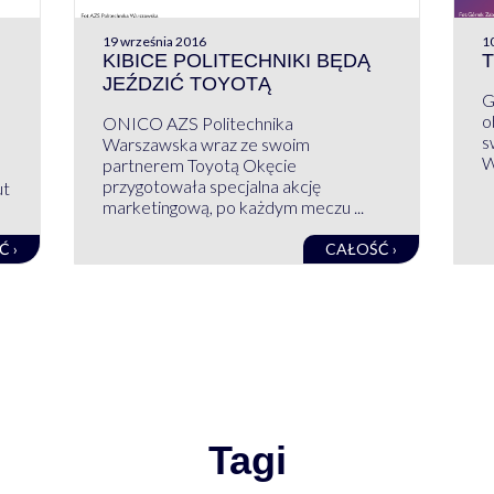
19 września 2016
10
KIBICE POLITECHNIKI BĘDĄ
T
JEŹDZIĆ TOYOTĄ
G
o
ONICO AZS Politechnika
s
Warszawska wraz ze swoim
W
partnerem Toyotą Okęcie
przygotowała specjalna akcję
ut
marketingową, po każdym meczu ...
Ć ›
CAŁOŚĆ ›
IE WPISÓW
Tagi