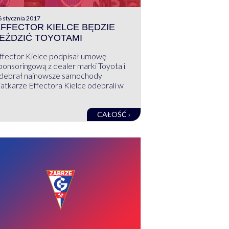
 stycznia 2017
FFECTOR KIELCE BĘDZIE
EŹDZIĆ TOYOTAMI
ffector Kielce podpisał umowę
ponsoringową z dealer marki Toyota i
debrał najnowsze samochody
iatkarze Effectora Kielce odebrali w
CAŁOŚĆ ›