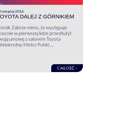
 sierpnia 2016
OYOTA DALEJ Z GÓRNIKIEM
órnik Zabrze mimo, że występuje
becnie w pierwszej lidze przedłużył
woją umowę z salonem Toyota
ielokrotny Mistrz Polski ...
CAŁOŚĆ ›