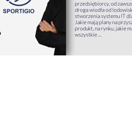
przedsiębiorcy, od zawsze
droga wiodła od lodowis
stworzenia systemu IT dl
Jakie mają plany na przys
produkt, na rynku, jakie 
wszystkie ...