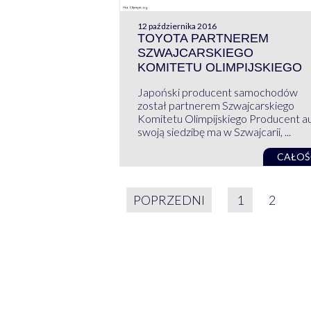
12 października 2016
TOYOTA PARTNEREM
SZWAJCARSKIEGO
KOMITETU OLIMPIJSKIEGO
Japoński producent samochodów
został partnerem Szwajcarskiego
Komitetu Olimpijskiego Producent a
swoją siedzibę ma w Szwajcarii, ...
CAŁOŚ
STRONICOWAN
POPRZEDNI
1
2