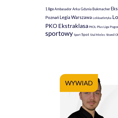
Eks
1 liga
Arka Gdynia
Bukmacher
Ambasador
Lo
Legia Warszawa
Poznań
Lekkoatletyka
PKO Ekstraklasa
Plus Liga
Pogoń
PKOL
sportowy
Spot
Stomil O
Sport
Stal Mielec
WYWIAD