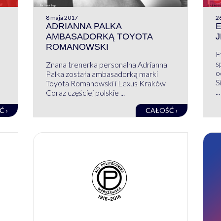
8 maja 2017
26
ADRIANNA PALKA
E
AMBASADORKĄ TOYOTA
J
ROMANOWSKI
E
s
Znana trenerka personalna Adrianna
o
Palka została ambasadorką marki
S
Toyota Romanowski i Lexus Kraków
...
Coraz częściej polskie ...
Ć ›
CAŁOŚĆ ›