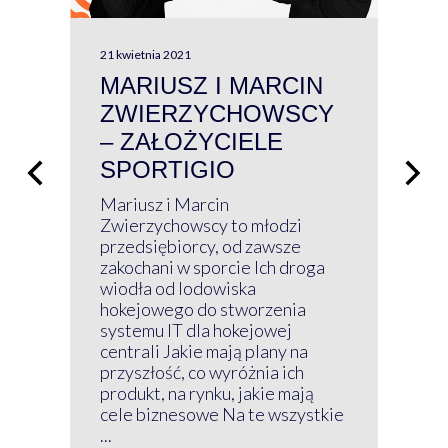
21 kwietnia 2021
13 kw
MARIUSZ I MARCIN
#W
ZWIERZYCHOWSCY
P
– ZAŁOŻYCIELE
KL
SPORTIGIO
ŁĄ
P
Mariusz i Marcin
Z 
Zwierzychowscy to młodzi
przedsiębiorcy, od zawsze
Prz
zakochani w sporcie Ich droga
Klu
wiodła od lodowiska
wir
hokejowego do stworzenia
nim
systemu IT dla hokejowej
GRU
centrali Jakie mają plany na
mog
przyszłość, co wyróżnia ich
net
produkt, na rynku, jakie mają
baz
cele biznesowe Na te wszystkie
kon
...