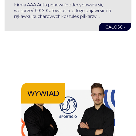
Firma AAA Auto ponownie zdecydowała się
wesprzeć GKS Katowice, a jej logo pojawi się na
rękawku pucharowych koszulek piłkarzy ...
CAŁOŚĆ ›
WYWIAD
WY