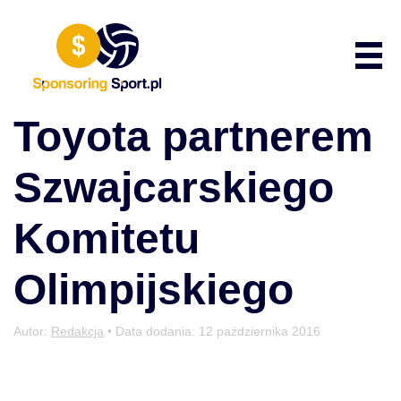
Przewiń do zawartości
Poka
Toyota partnerem
Szwajcarskiego
Komitetu
Olimpijskiego
Autor:
Redakcja
• Data dodania:
12 października 2016