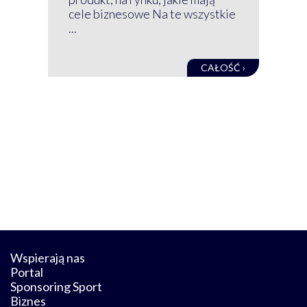
baz
cele biznesowe Na te wszystkie
kon
...
obec
CAŁOŚĆ ›
Wspierają nas
Portal
Sponsoring Sport
Biznes