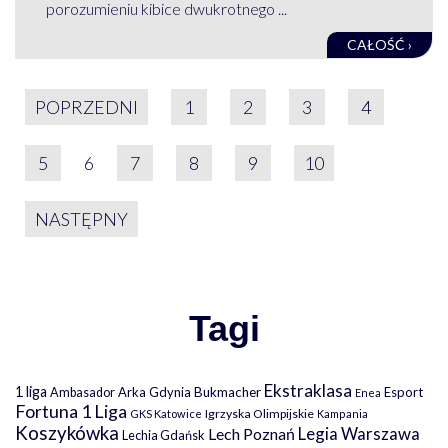
porozumieniu kibice dwukrotnego ...
CAŁOŚĆ ›
STRONICOWANIE WPIS
POPRZEDNI
1
2
3
4
5
6
7
8
9
10
NASTĘPNY
Tagi
Ekstraklasa
1 liga
Arka Gdynia
Bukmacher
Esport
Ambasador
Enea
Fortuna 1 Liga
Igrzyska Olimpijskie
GKS Katowice
Kampania
Koszykówka
Legia Warszawa
Lech Poznań
Lechia Gdańsk