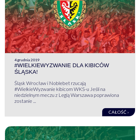
4 grudnia 2019
#WIELKIEWYZWANIE DLA KIBICÓW
ŚLĄSKA!
Śląsk Wrocław i Noblebet rzucają
#WielkieWyzwanie kibicom WKS-u Jeśli na
niedzielnym meczu z Legią Warszawa poprawiona
zostanie ...
CAŁOŚĆ ›