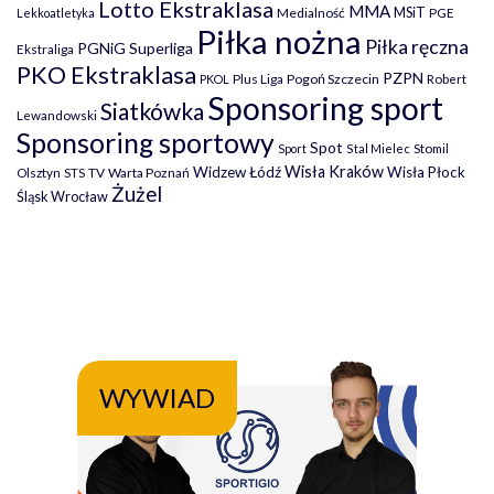
Lotto Ekstraklasa
MMA
MSiT
Medialność
PGE
Lekkoatletyka
Piłka nożna
Piłka ręczna
PGNiG Superliga
Ekstraliga
PKO Ekstraklasa
PZPN
Plus Liga
Pogoń Szczecin
PKOL
Robert
Sponsoring sport
Siatkówka
Lewandowski
Sponsoring sportowy
Spot
Stomil
Sport
Stal Mielec
Wisła Kraków
Widzew Łódź
Wisła Płock
Olsztyn
TV
Warta Poznań
STS
Żużel
Śląsk Wrocław
WYWIAD
WY