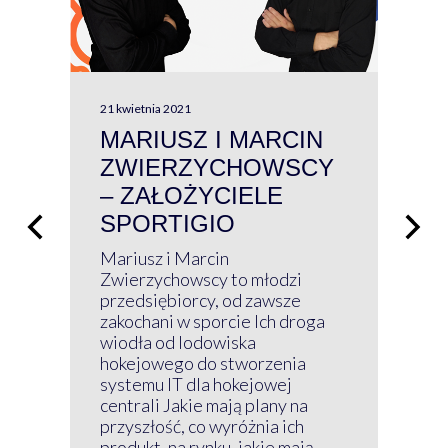
21 kwietnia 2021
13 kw
MARIUSZ I MARCIN
#W
ZWIERZYCHOWSCY
P
– ZAŁOŻYCIELE
KL
SPORTIGIO
ŁĄ
P
Mariusz i Marcin
Z 
Zwierzychowscy to młodzi
przedsiębiorcy, od zawsze
Prz
zakochani w sporcie Ich droga
Klu
wiodła od lodowiska
wir
hokejowego do stworzenia
nim
systemu IT dla hokejowej
GRU
centrali Jakie mają plany na
mog
przyszłość, co wyróżnia ich
net
produkt, na rynku, jakie mają