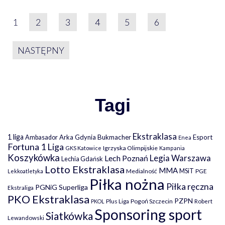
STRONICOWANIE WPIS
1
2
3
4
5
6
NASTĘPNY
Tagi
Ekstraklasa
1 liga
Arka Gdynia
Bukmacher
Esport
Ambasador
Enea
Fortuna 1 Liga
Igrzyska Olimpijskie
GKS Katowice
Kampania
Koszykówka
Legia Warszawa
Lech Poznań
Lechia Gdańsk
Lotto Ekstraklasa
MMA
MSiT
Medialność
PGE
Lekkoatletyka
Piłka nożna
Piłka ręczna
PGNiG Superliga
Ekstraliga
PKO Ekstraklasa
PZPN
Plus Liga
Pogoń Szczecin
PKOL
Robert
Sponsoring sport
Siatkówka
Lewandowski