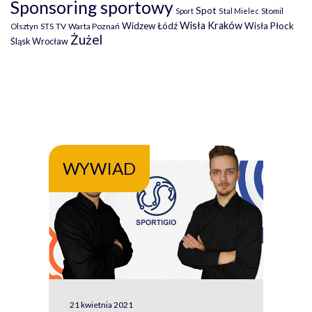
Sponsoring sportowy
Spot
Stomil
Sport
Stal Mielec
Wisła Kraków
Widzew Łódź
Wisła Płock
Olsztyn
TV
Warta Poznań
STS
Żużel
Śląsk Wrocław
WYWIAD
WY
21 kwietnia 2021
13 kw