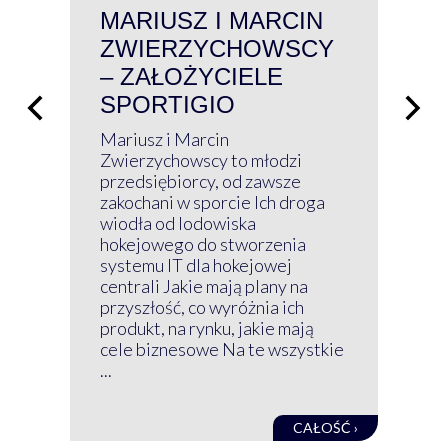
MARIUSZ I MARCIN
#W
ZWIERZYCHOWSCY
P
– ZAŁOŻYCIELE
KL
SPORTIGIO
ŁĄ
P
Mariusz i Marcin
Z 
Zwierzychowscy to młodzi
przedsiębiorcy, od zawsze
Prz
zakochani w sporcie Ich droga
Klu
wiodła od lodowiska
wir
hokejowego do stworzenia
nim
systemu IT dla hokejowej
GRU
centrali Jakie mają plany na
mog
przyszłość, co wyróżnia ich
net
produkt, na rynku, jakie mają
baz
cele biznesowe Na te wszystkie
kon
...
obec
CAŁOŚĆ ›