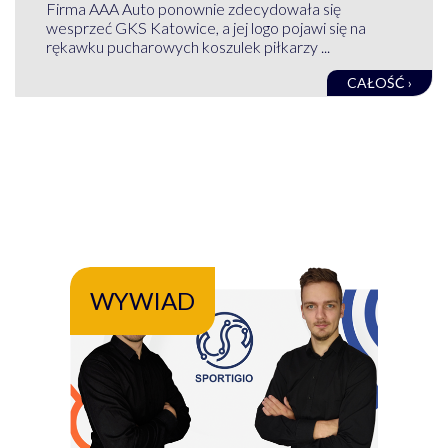
Firma AAA Auto ponownie zdecydowała się
wesprzeć GKS Katowice, a jej logo pojawi się na
rękawku pucharowych koszulek piłkarzy ...
CAŁOŚĆ ›
WYWIAD
WY