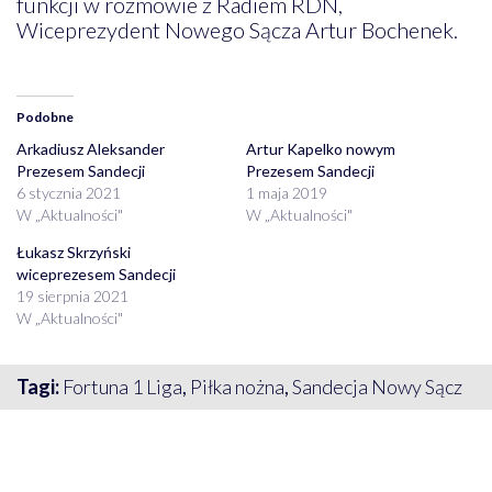
funkcji w rozmowie z Radiem RDN,
Wiceprezydent Nowego Sącza Artur Bochenek.
Podobne
Arkadiusz Aleksander
Artur Kapelko nowym
Prezesem Sandecji
Prezesem Sandecji
6 stycznia 2021
1 maja 2019
W „Aktualności"
W „Aktualności"
Łukasz Skrzyński
wiceprezesem Sandecji
19 sierpnia 2021
W „Aktualności"
Tagi:
Fortuna 1 Liga
,
Piłka nożna
,
Sandecja Nowy Sącz