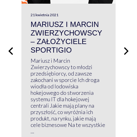
21 kwietnia 2021
13 kw
MARIUSZ I MARCIN
#W
ZWIERZYCHOWSCY
P
– ZAŁOŻYCIELE
KL
SPORTIGIO
ŁĄ
P
Mariusz i Marcin
Z 
Zwierzychowscy to młodzi
przedsiębiorcy, od zawsze
Prz
zakochani w sporcie Ich droga
Klu
wiodła od lodowiska
wir
hokejowego do stworzenia
nim
systemu IT dla hokejowej
GRU
centrali Jakie mają plany na
mog
przyszłość, co wyróżnia ich
net
produkt, na rynku, jakie mają
baz
cele biznesowe Na te wszystkie
kon
...
obec