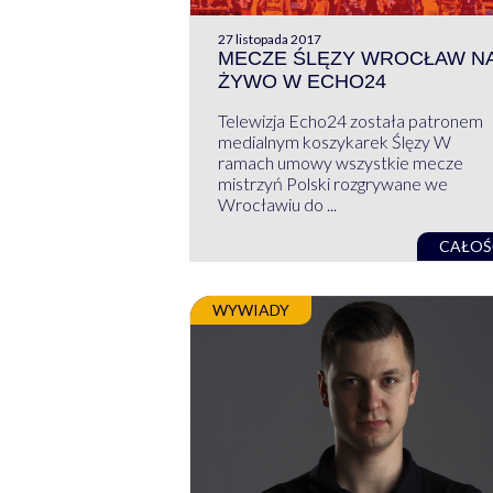
27 listopada 2017
MECZE ŚLĘZY WROCŁAW N
ŻYWO W ECHO24
Telewizja Echo24 została patronem
medialnym koszykarek Ślęzy W
ramach umowy wszystkie mecze
mistrzyń Polski rozgrywane we
Wrocławiu do ...
CAŁOŚ
WYWIADY