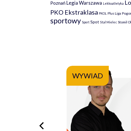
Lo
Legia Warszawa
Poznań
Lekkoatletyka
PKO Ekstraklasa
Plus Liga
Pogoń
PKOL
sportowy
Spot
Stomil O
Sport
Stal Mielec
WYWIAD