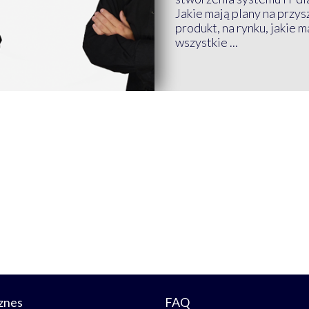
Jakie mają plany na przys
produkt, na rynku, jakie 
wszystkie ...
znes
FAQ