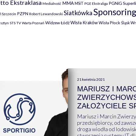
tto Ekstraklasa
MMA
PGNiG Superl
MSiT
Medialność
PGE Ekstraliga
Sponsoring
Siatkówka
PZPN
 Szczecin
Robert Lewandowski
Wisła Kraków
Widzew Łódź
Wisła Płock
Śląsk W
lsztyn
TV
Warta Poznań
STS
21 kwietnia 2021
MARIUSZ I MAR
ZWIERZYCHOWS
ZAŁOŻYCIELE S
Mariusz i Marcin Zwierz
przedsiębiorcy, od zawsze
droga wiodła od lodowis
stworzenia systemu IT dl