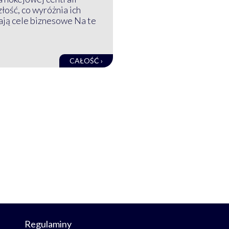
złość, co wyróżnia ich
mają cele biznesowe Na te
CAŁOŚĆ ›
Regulaminy