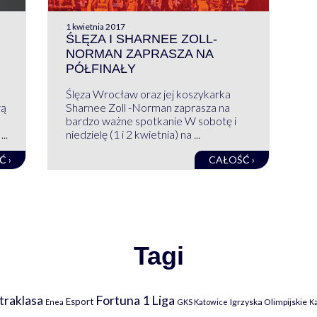
1 kwietnia 2017
ŚLĘZA I SHARNEE ZOLL-
NORMAN ZAPRASZA NA
PÓŁFINAŁY
Ślęza Wrocław oraz jej koszykarka
wą
Sharnee Zoll -Norman zaprasza na
bardzo ważne spotkanie W sobotę i
..
niedzielę (1 i 2 kwietnia) na ...
Ć ›
CAŁOŚĆ ›
Tagi
Fortuna 1 Liga
traklasa
Esport
Igrzyska Olimpijskie
Enea
GKS Katowice
K