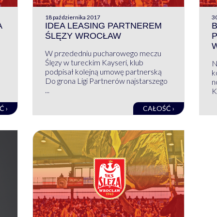
18 października 2017
3
A
IDEA LEASING PARTNEREM
ŚLĘZY WROCŁAW
W przededniu pucharowego meczu
Ślęzy w tureckim Kayseri, klub
N
podpisał kolejną umowę partnerską
k
Do grona Ligi Partnerów najstarszego
n
...
K
Ć ›
CAŁOŚĆ ›