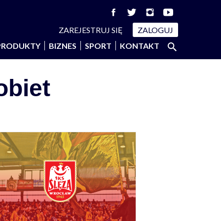
ZAREJESTRUJ SIĘ
ZALOGUJ
Szukaj:
PRODUKTY
BIZNES
SPORT
KONTAKT
SZUKAJ
obiet