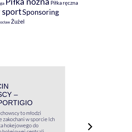
Piłka nożna
Piłka ręczna
iga
 sport
Sponsoring
Żużel
rocław
WYWIAD
CIN
CY –
PORTIGIO
ychowscy to młodzi
 zakochani w sporcie Ich
ka hokejowego do
a hokejowej centrali