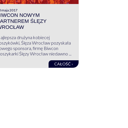
0 maja 2017
BIWCON NOWYM
PARTNEREM ŚLĘZY
WROCŁAW
ajlepsza drużyna kobiecej
oszykówki, Ślęza Wrocław pozyskała
owego sponsora, firmę Biwcon
oszykarki Ślęzy Wrocław niedawno ...
CAŁOŚĆ ›