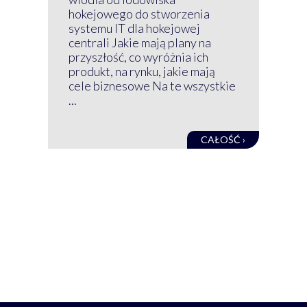
wir
hokejowego do stworzenia
nim
systemu IT dla hokejowej
GRU
centrali Jakie mają plany na
mog
przyszłość, co wyróżnia ich
net
produkt, na rynku, jakie mają
baz
cele biznesowe Na te wszystkie
kon
...
obec
CAŁOŚĆ ›