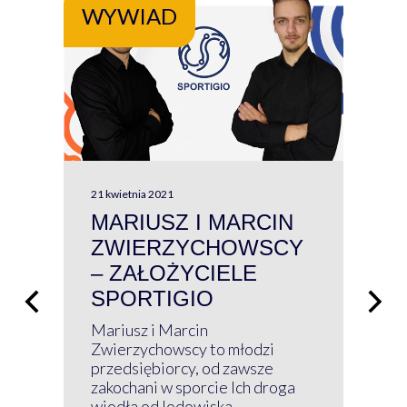
WYWIAD
WY
21 kwietnia 2021
13 kw
MARIUSZ I MARCIN
#W
ZWIERZYCHOWSCY
P
– ZAŁOŻYCIELE
KL
SPORTIGIO
ŁĄ
P
Mariusz i Marcin
Z 
Zwierzychowscy to młodzi
przedsiębiorcy, od zawsze
Prz
zakochani w sporcie Ich droga
Klu
wiodła od lodowiska