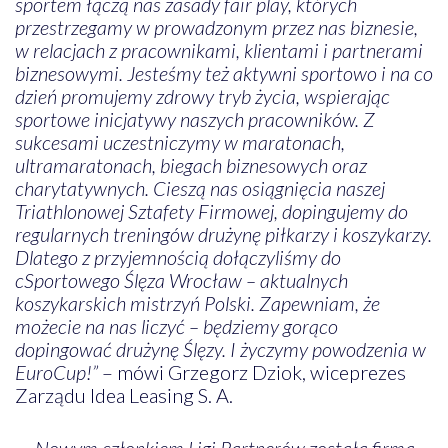
sportem łączą nas zasady fair play, których
przestrzegamy w prowadzonym przez nas biznesie,
w relacjach z pracownikami, klientami i partnerami
biznesowymi. Jesteśmy też aktywni sportowo i na co
dzień promujemy zdrowy tryb życia, wspierając
sportowe inicjatywy naszych pracowników. Z
sukcesami uczestniczymy w maratonach,
ultramaratonach, biegach biznesowych oraz
charytatywnych. Cieszą nas osiągnięcia naszej
Triathlonowej Sztafety Firmowej, dopingujemy do
regularnych treningów drużynę piłkarzy i koszykarzy.
Dlatego z przyjemnością dołączyliśmy do
cSportowego Ślęza Wrocław – aktualnych
koszykarskich mistrzyń Polski. Zapewniam, że
możecie na nas liczyć – będziemy gorąco
dopingować drużynę Ślęzy. I życzymy powodzenia w
EuroCup!”
– mówi Grzegorz Dziok, wiceprezes
Zarządu Idea Leasing S. A.
– „Nowym członkiem Ligi Partnerów została firma