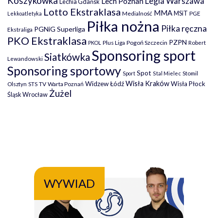
Koszykówka
Legia Warszawa
Lech Poznań
Lechia Gdańsk
Lotto Ekstraklasa
MMA
MSiT
Medialność
PGE
Lekkoatletyka
Piłka nożna
Piłka ręczna
PGNiG Superliga
Ekstraliga
PKO Ekstraklasa
PZPN
Plus Liga
Pogoń Szczecin
PKOL
Robert
Sponsoring sport
Siatkówka
Lewandowski
Sponsoring sportowy
Spot
Stomil
Sport
Stal Mielec
Wisła Kraków
Widzew Łódź
Wisła Płock
Olsztyn
TV
Warta Poznań
STS
Żużel
Śląsk Wrocław
WYWIAD
WY