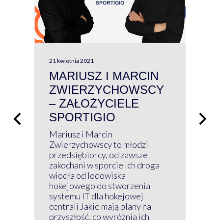
21 kwietnia 2021
13 kw
MARIUSZ I MARCIN
#W
ZWIERZYCHOWSCY
P
– ZAŁOŻYCIELE
KL
SPORTIGIO
ŁĄ
P
Mariusz i Marcin
Z 
Zwierzychowscy to młodzi
przedsiębiorcy, od zawsze
Prz
zakochani w sporcie Ich droga
Klu
wiodła od lodowiska
wir
hokejowego do stworzenia
nim
systemu IT dla hokejowej
GRU
centrali Jakie mają plany na
mog
przyszłość, co wyróżnia ich