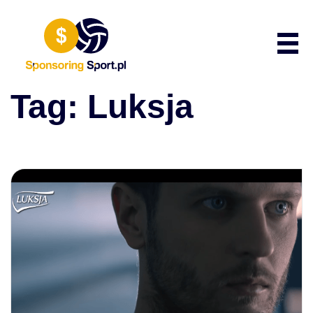
Przewiń do zawartości
Poka
Tag:
Luksja