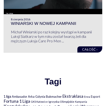
8 sierpnia 2016
WINIARSKI W NOWEJ KAMPANII
Michał Winiarski po raz kolejny wystąpi w kampanii
Luksji Siatkarz w tym roku został twarzą żeli dla
mężczyzn Luksja Care Pro Men ...
CAŁOŚĆ ›
Tagi
Ekstraklasa
1 liga
Arka Gdynia
Bukmacher
Esport
Ambasador
Enea
Fortuna 1 Liga
Igrzyska Olimpijskie
GKS Katowice
Kampania