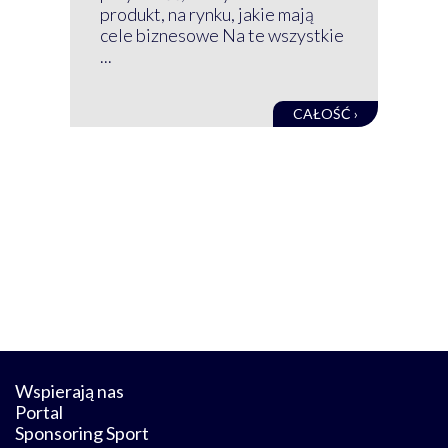
net
produkt, na rynku, jakie mają
baz
cele biznesowe Na te wszystkie
kon
...
obec
CAŁOŚĆ ›
Wspierają nas
Portal
Sponsoring Sport