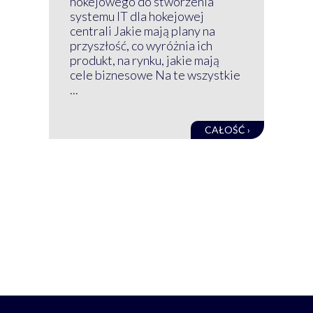
hokejowego do stworzenia
nim
systemu IT dla hokejowej
GRU
centrali Jakie mają plany na
mog
przyszłość, co wyróżnia ich
net
produkt, na rynku, jakie mają
baz
cele biznesowe Na te wszystkie
kon
...
obec
CAŁOŚĆ ›