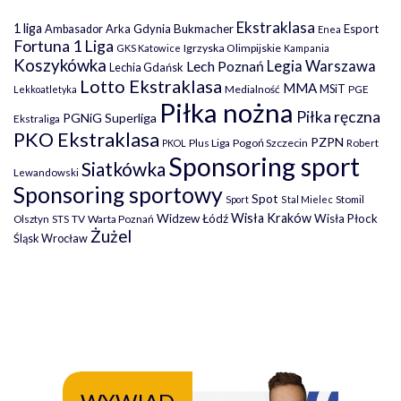
Ekstraklasa
1 liga
Arka Gdynia
Bukmacher
Esport
Ambasador
Enea
Fortuna 1 Liga
Igrzyska Olimpijskie
GKS Katowice
Kampania
Koszykówka
Legia Warszawa
Lech Poznań
Lechia Gdańsk
Lotto Ekstraklasa
MMA
MSiT
Medialność
PGE
Lekkoatletyka
Piłka nożna
Piłka ręczna
PGNiG Superliga
Ekstraliga
PKO Ekstraklasa
PZPN
Plus Liga
Pogoń Szczecin
PKOL
Robert
Sponsoring sport
Siatkówka
Lewandowski
Sponsoring sportowy
Spot
Stomil
Sport
Stal Mielec
Wisła Kraków
Widzew Łódź
Wisła Płock
Olsztyn
TV
Warta Poznań
STS
Żużel
Śląsk Wrocław