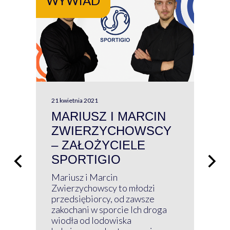
WYWIAD
WY
21 kwietnia 2021
13 kw
MARIUSZ I MARCIN
#W
ZWIERZYCHOWSCY
P
– ZAŁOŻYCIELE
KL
SPORTIGIO
ŁĄ
P
Mariusz i Marcin
Z 
Zwierzychowscy to młodzi
przedsiębiorcy, od zawsze
Prz
zakochani w sporcie Ich droga
Klu
wiodła od lodowiska
wir