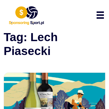
Przewiń do zawartości
Poka
Tag:
Lech
Piasecki