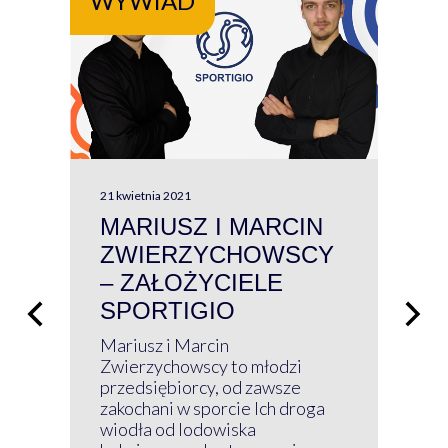
WYWIAD
WY
21 kwietnia 2021
13 kw
MARIUSZ I MARCIN
#W
ZWIERZYCHOWSCY
P
– ZAŁOŻYCIELE
KL
SPORTIGIO
ŁĄ
P
Mariusz i Marcin
Z 
Zwierzychowscy to młodzi
przedsiębiorcy, od zawsze
Prz
zakochani w sporcie Ich droga
Klu
wiodła od lodowiska
wir