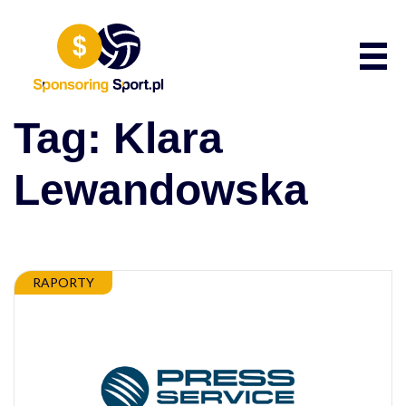
Przewiń do zawartości
Poka
Tag:
Klara
Lewandowska
RAPORTY