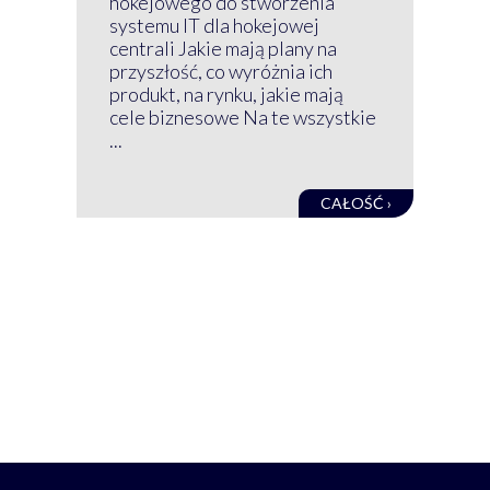
hokejowego do stworzenia
nim
systemu IT dla hokejowej
GRU
centrali Jakie mają plany na
mog
przyszłość, co wyróżnia ich
net
produkt, na rynku, jakie mają
baz
cele biznesowe Na te wszystkie
kon
...
obec
CAŁOŚĆ ›