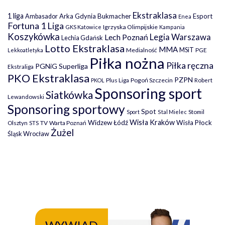
Ekstraklasa
1 liga
Arka Gdynia
Bukmacher
Esport
Ambasador
Enea
Fortuna 1 Liga
Igrzyska Olimpijskie
GKS Katowice
Kampania
Koszykówka
Legia Warszawa
Lech Poznań
Lechia Gdańsk
Lotto Ekstraklasa
MMA
MSiT
Medialność
PGE
Lekkoatletyka
Piłka nożna
Piłka ręczna
PGNiG Superliga
Ekstraliga
PKO Ekstraklasa
PZPN
Plus Liga
Pogoń Szczecin
PKOL
Robert
Sponsoring sport
Siatkówka
Lewandowski
Sponsoring sportowy
Spot
Stomil
Sport
Stal Mielec
Wisła Kraków
Widzew Łódź
Wisła Płock
Olsztyn
TV
Warta Poznań
STS
Żużel
Śląsk Wrocław