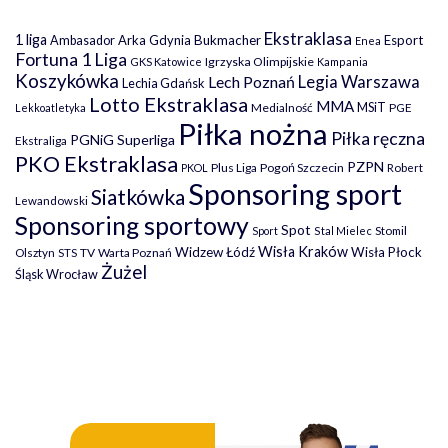
Ekstraklasa
1 liga
Arka Gdynia
Bukmacher
Esport
Ambasador
Enea
Fortuna 1 Liga
Igrzyska Olimpijskie
GKS Katowice
Kampania
Koszykówka
Legia Warszawa
Lech Poznań
Lechia Gdańsk
Lotto Ekstraklasa
MMA
MSiT
Medialność
PGE
Lekkoatletyka
Piłka nożna
Piłka ręczna
PGNiG Superliga
Ekstraliga
PKO Ekstraklasa
PZPN
Plus Liga
Pogoń Szczecin
PKOL
Robert
Sponsoring sport
Siatkówka
Lewandowski
Sponsoring sportowy
Spot
Stomil
Sport
Stal Mielec
Wisła Kraków
Widzew Łódź
Wisła Płock
Olsztyn
TV
Warta Poznań
STS
Żużel
Śląsk Wrocław