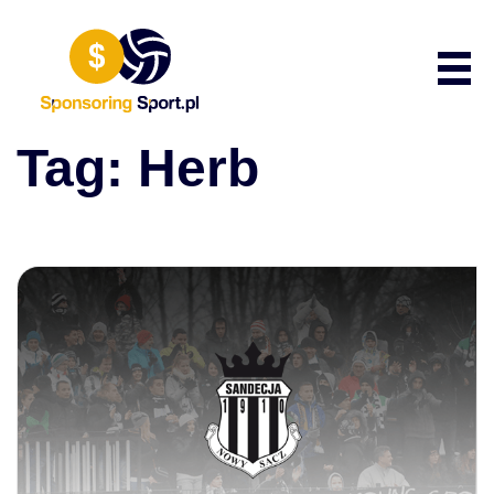
Przewiń do zawartości
Poka
Tag:
Herb