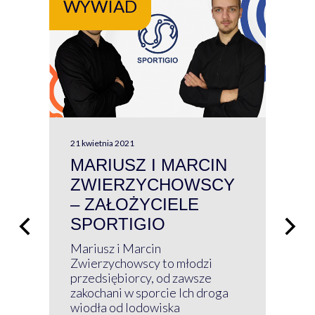
WYWIAD
WY
21 kwietnia 2021
13 kw
MARIUSZ I MARCIN
#W
ZWIERZYCHOWSCY
P
– ZAŁOŻYCIELE
KL
SPORTIGIO
ŁĄ
P
Mariusz i Marcin
Z 
Zwierzychowscy to młodzi
przedsiębiorcy, od zawsze
Prz
zakochani w sporcie Ich droga
Klu
wiodła od lodowiska