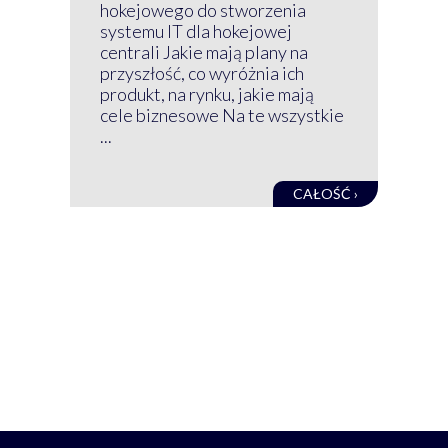
wir
hokejowego do stworzenia
nim
systemu IT dla hokejowej
GRU
centrali Jakie mają plany na
mog
przyszłość, co wyróżnia ich
net
produkt, na rynku, jakie mają
baz
cele biznesowe Na te wszystkie
kon
...
obec
CAŁOŚĆ ›