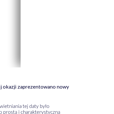
ej okazji zaprezentowano nowy
etniania tej daty było
 prostą i charakterystyczną