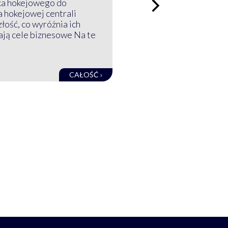
ka hokejowego do
a hokejowej centrali
złość, co wyróżnia ich
mają cele biznesowe Na te
CAŁOŚĆ ›