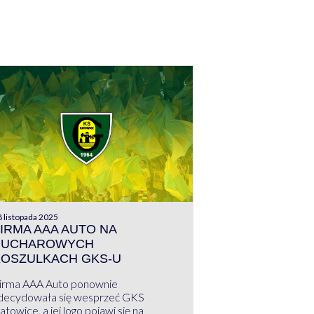
 listopada 2025
IRMA AAA AUTO NA
PUCHAROWYCH
KOSZULKACH GKS-U
irma AAA Auto ponownie
decydowała się wesprzeć GKS
atowice, a jej logo pojawi się na