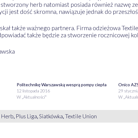
ie stworzony herb natomiast posiada również nazwę ze
cji jest dość skromna, nawiązuje jednak do przeszłoś
kał także ważnego partnera. Firma odzieżowa Texti
dpowiadać także będzie za stworzenie rocznicowej kol
zawska
Politechnikę Warszawską wesprą pompy ciepła
Onico AZS
12 listopada 2016
29 styczn
W „Aktualności"
W „Aktual
,
Herb
,
Plus Liga
,
Siatkówka
,
Textile Union