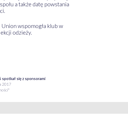
społu a także datę powstania
ci.
le Union wspomogła klub w
ekcji odzieży.
 spotkał się z sponsorami
ia 2017
ności"