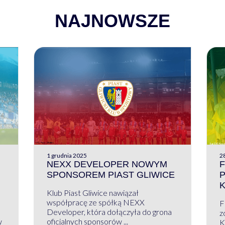
NAJNOWSZE
1 grudnia 2025
28
NEXX DEVELOPER NOWYM
F
SPONSOREM PIAST GLIWICE
Klub Piast Gliwice nawiązał
współpracę ze spółką NEXX
F
Developer, która dołączyła do grona
z
w
oficjalnych sponsorów ...
K