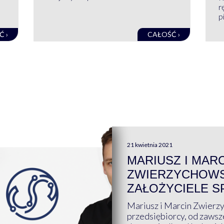
r
pi
Ć ›
CAŁOŚĆ ›
21 kwietnia 2021
MARIUSZ I MAR
ZWIERZYCHOWS
ZAŁOŻYCIELE S
Mariusz i Marcin Zwierz
przedsiębiorcy, od zawsze