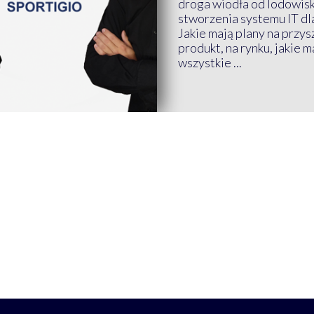
droga wiodła od lodowis
stworzenia systemu IT dl
Jakie mają plany na przys
produkt, na rynku, jakie 
wszystkie ...