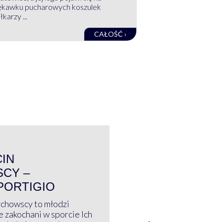
ękawku pucharowych koszulek
łkarzy ...
CAŁOŚĆ ›
WYWIAD
CIN
CY –
PORTIGIO
ychowscy to młodzi
 zakochani w sporcie Ich