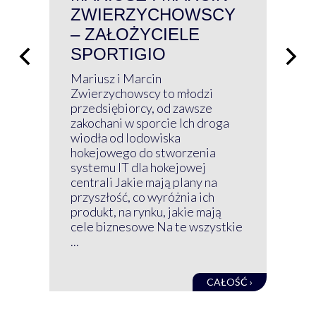
ZWIERZYCHOWSCY
P
– ZAŁOŻYCIELE
KL
SPORTIGIO
ŁĄ
P
Mariusz i Marcin
Z 
Zwierzychowscy to młodzi
przedsiębiorcy, od zawsze
Prz
zakochani w sporcie Ich droga
Klu
wiodła od lodowiska
wir
hokejowego do stworzenia
nim
systemu IT dla hokejowej
GRU
centrali Jakie mają plany na
mog
przyszłość, co wyróżnia ich
net
produkt, na rynku, jakie mają
baz
cele biznesowe Na te wszystkie
kon
...
obec
CAŁOŚĆ ›