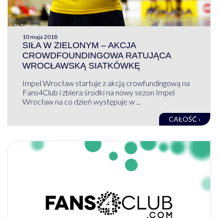
10 maja 2018
SIŁA W ZIELONYM – AKCJA
CROWDFOUNDINGOWA RATUJĄCA
WROCŁAWSKĄ SIATKÓWKĘ
Impel Wrocław startuje z akcją crowfundingową na
Fans4Club i zbiera środki na nowy sezon Impel
Wrocław na co dzień występuje w ...
CAŁOŚĆ ›