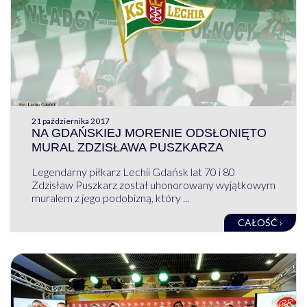
21 października 2017
NA GDAŃSKIEJ MORENIE ODSŁONIĘTO
MURAL ZDZISŁAWA PUSZKARZA
Legendarny piłkarz Lechii Gdańsk lat 70 i 80
Zdzisław Puszkarz został uhonorowany wyjątkowym
muralem z jego podobizną, który ...
CAŁOŚĆ ›