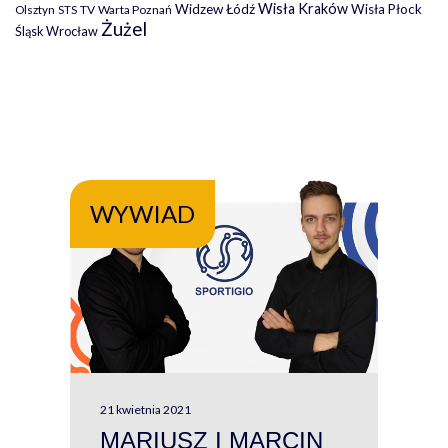
Wisła Kraków
Widzew Łódź
Wisła Płock
Olsztyn
TV
Warta Poznań
STS
Żużel
Śląsk Wrocław
WYWIAD
WY
21 kwietnia 2021
13 kw
MARIUSZ I MARCIN
#W