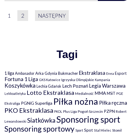
STRONICOWANIE WPIS
1
2
NASTĘPNY
Tagi
Ekstraklasa
1 liga
Arka Gdynia
Bukmacher
Esport
Ambasador
Enea
Fortuna 1 Liga
Igrzyska Olimpijskie
GKS Katowice
Kampania
Koszykówka
Legia Warszawa
Lech Poznań
Lechia Gdańsk
Lotto Ekstraklasa
MMA
MSiT
Medialność
PGE
Lekkoatletyka
Piłka nożna
Piłka ręczna
PGNiG Superliga
Ekstraliga
PKO Ekstraklasa
PZPN
Plus Liga
Pogoń Szczecin
PKOL
Robert
Sponsoring sport
Siatkówka
Lewandowski
Sponsoring sportowy
Spot
Stomil
Sport
Stal Mielec