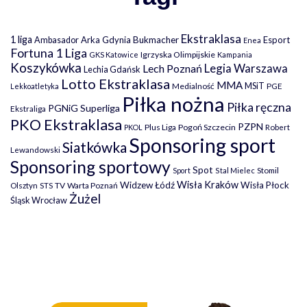
Ekstraklasa
1 liga
Arka Gdynia
Bukmacher
Esport
Ambasador
Enea
Fortuna 1 Liga
Igrzyska Olimpijskie
GKS Katowice
Kampania
Koszykówka
Legia Warszawa
Lech Poznań
Lechia Gdańsk
Lotto Ekstraklasa
MMA
MSiT
Medialność
PGE
Lekkoatletyka
Piłka nożna
Piłka ręczna
PGNiG Superliga
Ekstraliga
PKO Ekstraklasa
PZPN
Plus Liga
Pogoń Szczecin
PKOL
Robert
Sponsoring sport
Siatkówka
Lewandowski
Sponsoring sportowy
Spot
Stomil
Sport
Stal Mielec
Wisła Kraków
Widzew Łódź
Wisła Płock
Olsztyn
TV
Warta Poznań
STS
Żużel
Śląsk Wrocław