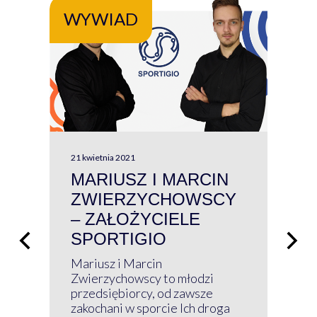
WYWIAD
WY
21 kwietnia 2021
13 kw
MARIUSZ I MARCIN
#W
ZWIERZYCHOWSCY
P
– ZAŁOŻYCIELE
KL
SPORTIGIO
ŁĄ
P
Mariusz i Marcin
Z 
Zwierzychowscy to młodzi
przedsiębiorcy, od zawsze
Prz
zakochani w sporcie Ich droga