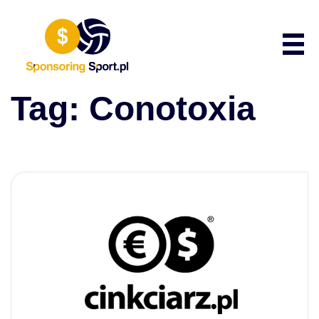
Przewiń do zawartości
Poka
Tag:
Conotoxia