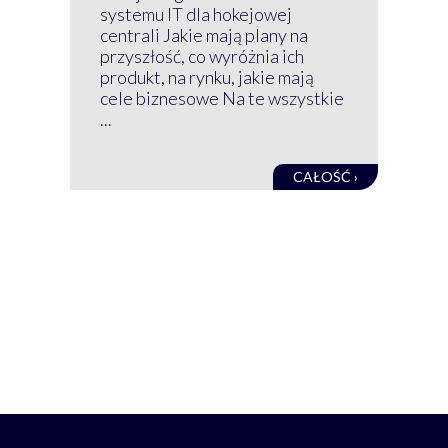
nim
systemu IT dla hokejowej
GRU
centrali Jakie mają plany na
mog
przyszłość, co wyróżnia ich
net
produkt, na rynku, jakie mają
baz
cele biznesowe Na te wszystkie
kon
...
obec
CAŁOŚĆ ›