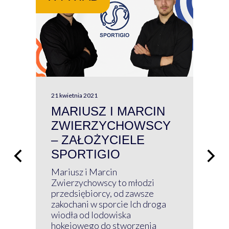
21 kwietnia 2021
13 kw
MARIUSZ I MARCIN
#W
ZWIERZYCHOWSCY
P
– ZAŁOŻYCIELE
KL
SPORTIGIO
ŁĄ
P
Mariusz i Marcin
Z 
Zwierzychowscy to młodzi
przedsiębiorcy, od zawsze
Prz
zakochani w sporcie Ich droga
Klu
wiodła od lodowiska
wir
hokejowego do stworzenia