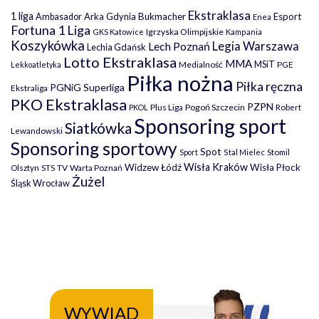
Ekstraklasa
1 liga
Arka Gdynia
Bukmacher
Esport
Ambasador
Enea
Fortuna 1 Liga
Igrzyska Olimpijskie
GKS Katowice
Kampania
Koszykówka
Legia Warszawa
Lech Poznań
Lechia Gdańsk
Lotto Ekstraklasa
MMA
MSiT
Medialność
PGE
Lekkoatletyka
Piłka nożna
Piłka ręczna
PGNiG Superliga
Ekstraliga
PKO Ekstraklasa
PZPN
Plus Liga
Pogoń Szczecin
PKOL
Robert
Sponsoring sport
Siatkówka
Lewandowski
Sponsoring sportowy
Spot
Stomil
Sport
Stal Mielec
Wisła Kraków
Widzew Łódź
Wisła Płock
Olsztyn
TV
Warta Poznań
STS
Żużel
Śląsk Wrocław
WYWIAD
WY