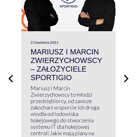
21 kwietnia 2021
13 kw
MARIUSZ I MARCIN
#W
ZWIERZYCHOWSCY
P
– ZAŁOŻYCIELE
KL
SPORTIGIO
ŁĄ
P
Mariusz i Marcin
Z 
Zwierzychowscy to młodzi
przedsiębiorcy, od zawsze
Prz
zakochani w sporcie Ich droga
Klu
wiodła od lodowiska
wir
hokejowego do stworzenia
nim
systemu IT dla hokejowej
GRU
centrali Jakie mają plany na