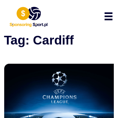
Przewiń do zawartości
Poka
Tag:
Cardiff