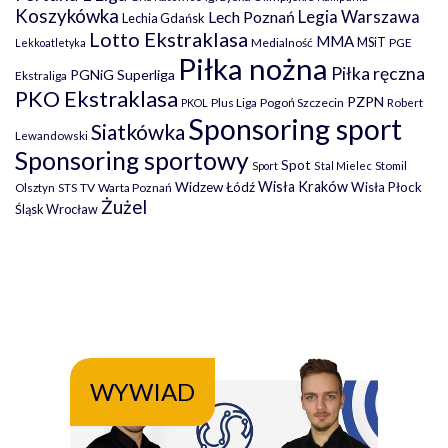
Koszykówka
Legia Warszawa
Lech Poznań
Lechia Gdańsk
Lotto Ekstraklasa
MMA
MSiT
Medialność
PGE
Lekkoatletyka
Piłka nożna
Piłka ręczna
PGNiG Superliga
Ekstraliga
PKO Ekstraklasa
PZPN
Plus Liga
Pogoń Szczecin
PKOL
Robert
Sponsoring sport
Siatkówka
Lewandowski
Sponsoring sportowy
Spot
Stomil
Sport
Stal Mielec
Wisła Kraków
Widzew Łódź
Wisła Płock
Olsztyn
TV
Warta Poznań
STS
Żużel
Śląsk Wrocław
WYWIAD
WY