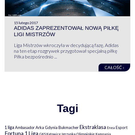
15 lutego 2017
ADIDAS ZAPREZENTOWAŁ NOWĄ PIŁKĘ
LIGI MISTRZÓW
Liga Mistrzów wkroczyła w decydującą fazę, Adidas
na ten etap rozgrywek przygotował specjalną piłkę
Piłka bezpośrednio ...
CAŁOŚĆ ›
Tagi
Ekstraklasa
1 liga
Arka Gdynia
Bukmacher
Esport
Ambasador
Enea
Fortuna 1 Liga
Igrzyska Olimpijskie
GKS Katowice
Kampania