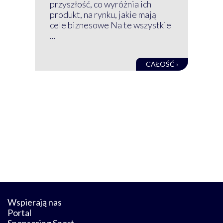
mog
przyszłość, co wyróżnia ich
net
produkt, na rynku, jakie mają
baz
cele biznesowe Na te wszystkie
kon
...
obec
CAŁOŚĆ ›
Wspierają nas
Portal