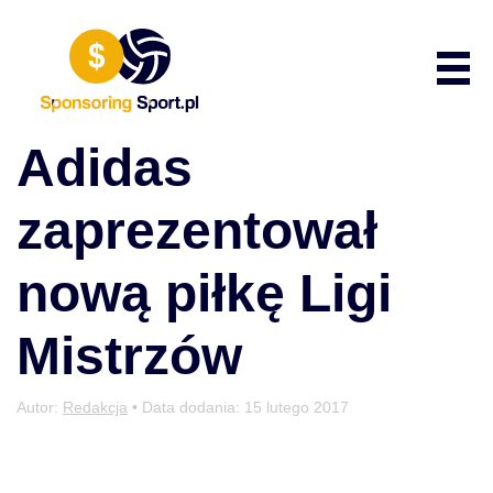
Przewiń do zawartości
Poka
Adidas
zaprezentował
nową piłkę Ligi
Mistrzów
Autor:
Redakcja
• Data dodania:
15 lutego 2017