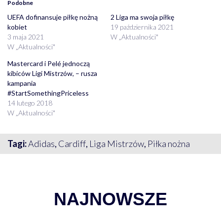
Podobne
UEFA dofinansuje piłkę nożną
2 Liga ma swoja piłkę
kobiet
19 października 2021
3 maja 2021
W „Aktualności"
W „Aktualności"
Mastercard i Pelé jednoczą
kibiców Ligi Mistrzów, – rusza
kampania
#StartSomethingPriceless
14 lutego 2018
W „Aktualności"
Tagi:
Adidas
,
Cardiff
,
Liga Mistrzów
,
Piłka nożna
NAJNOWSZE