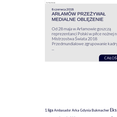
8 czerwca 2018
ARŁAMÓW PRZEŻYWAŁ
MEDIALNE OBLĘŻENIE
Od 28 maja w Arłamowie goszczą
reprezentanci Polski w piłce nożnej 
Mistrzostwa Świata 2018
Przedmundialowe zgrupowanie kadr
...
CAŁOŚ
Eks
1 liga
Arka Gdynia
Bukmacher
Ambasador