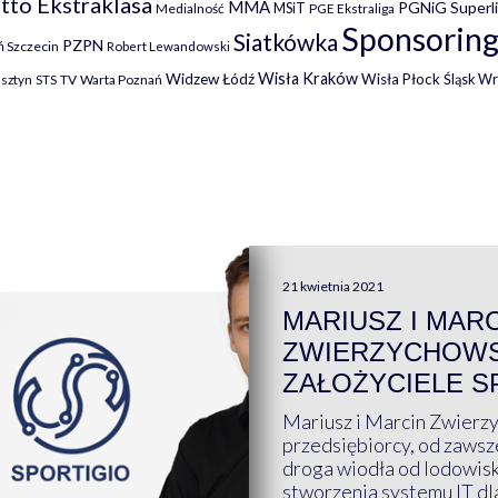
tto Ekstraklasa
MMA
PGNiG Superl
MSiT
Medialność
PGE Ekstraliga
Sponsoring
Siatkówka
PZPN
 Szczecin
Robert Lewandowski
Wisła Kraków
Widzew Łódź
Wisła Płock
Śląsk W
lsztyn
TV
Warta Poznań
STS
21 kwietnia 2021
MARIUSZ I MAR
ZWIERZYCHOWS
ZAŁOŻYCIELE S
Mariusz i Marcin Zwierz
przedsiębiorcy, od zawsze
droga wiodła od lodowis
stworzenia systemu IT dl