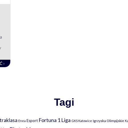
na
y
Ć ›
Tagi
Fortuna 1 Liga
traklasa
Esport
Igrzyska Olimpijskie
Enea
GKS Katowice
K