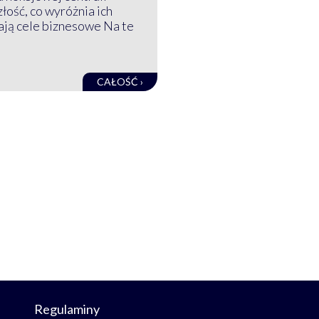
złość, co wyróżnia ich
mają cele biznesowe Na te
CAŁOŚĆ ›
Regulaminy