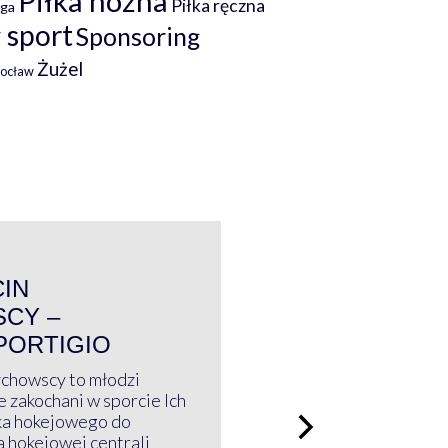
Piłka nożna
Piłka ręczna
iga
 sport
Sponsoring
Żużel
rocław
WYWIAD
CIN
CY –
PORTIGIO
ychowscy to młodzi
 zakochani w sporcie Ich
ka hokejowego do
a hokejowej centrali