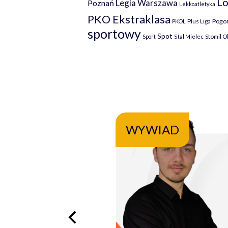
Lo
Legia Warszawa
Poznań
Lekkoatletyka
PKO Ekstraklasa
Plus Liga
Pogoń
PKOL
sportowy
Spot
Stomil O
Sport
Stal Mielec
WYWIAD