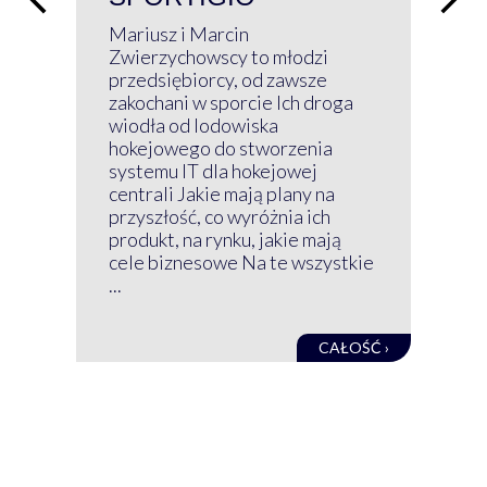
P
Mariusz i Marcin
Z 
Zwierzychowscy to młodzi
przedsiębiorcy, od zawsze
Prz
zakochani w sporcie Ich droga
Klu
wiodła od lodowiska
wir
hokejowego do stworzenia
nim
systemu IT dla hokejowej
GRU
centrali Jakie mają plany na
mog
przyszłość, co wyróżnia ich
net
produkt, na rynku, jakie mają
baz
cele biznesowe Na te wszystkie
kon
...
obec
CAŁOŚĆ ›