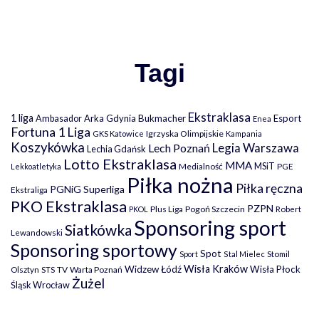
Tagi
Ekstraklasa
1 liga
Arka Gdynia
Bukmacher
Esport
Ambasador
Enea
Fortuna 1 Liga
Igrzyska Olimpijskie
GKS Katowice
Kampania
Koszykówka
Legia Warszawa
Lech Poznań
Lechia Gdańsk
Lotto Ekstraklasa
MMA
MSiT
Medialność
PGE
Lekkoatletyka
Piłka nożna
Piłka ręczna
PGNiG Superliga
Ekstraliga
PKO Ekstraklasa
PZPN
Plus Liga
Pogoń Szczecin
PKOL
Robert
Sponsoring sport
Siatkówka
Lewandowski
Sponsoring sportowy
Spot
Stomil
Sport
Stal Mielec
Wisła Kraków
Widzew Łódź
Wisła Płock
Olsztyn
TV
Warta Poznań
STS
Żużel
Śląsk Wrocław