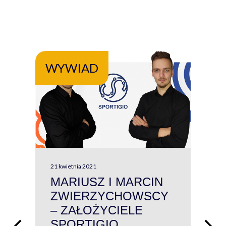
WYWIAD
WY
21 kwietnia 2021
13 kw
MARIUSZ I MARCIN
#W
ZWIERZYCHOWSCY
P
– ZAŁOŻYCIELE
KL
SPORTIGIO
ŁĄ