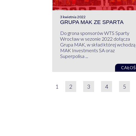
3 kwietnia 2022
GRUPA MAK ZE SPARTA
Do grona sponsorów WTS Sparty
Wrocław w sezonie 2022 dołącza
Grupa MAK, w skład której wchodzą
MAK Investments SA oraz
Superpolisa ...
CAŁOŚ
STRONICOWAN
1
2
3
4
5