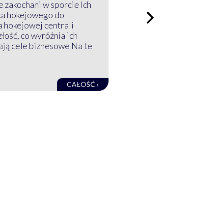
 zakochani w sporcie Ich
ka hokejowego do
a hokejowej centrali
złość, co wyróżnia ich
mają cele biznesowe Na te
CAŁOŚĆ ›