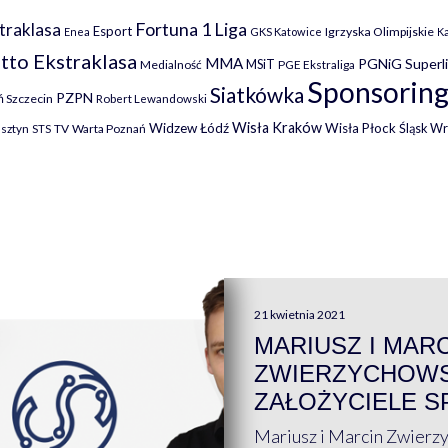
Fortuna 1 Liga
traklasa
Esport
Igrzyska Olimpijskie
Enea
GKS Katowice
K
tto Ekstraklasa
MMA
PGNiG Superl
MSiT
Medialność
PGE Ekstraliga
Sponsoring
Siatkówka
PZPN
 Szczecin
Robert Lewandowski
Wisła Kraków
Widzew Łódź
Wisła Płock
Śląsk W
lsztyn
TV
Warta Poznań
STS
21 kwietnia 2021
MARIUSZ I MAR
ZWIERZYCHOWS
ZAŁOŻYCIELE S
Mariusz i Marcin Zwierz