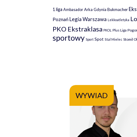
Eks
1 liga
Arka Gdynia
Bukmacher
Ambasador
Lo
Legia Warszawa
Poznań
Lekkoatletyka
PKO Ekstraklasa
Plus Liga
Pogoń
PKOL
sportowy
Spot
Stomil O
Sport
Stal Mielec
WYWIAD