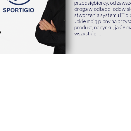
przedsiębiorcy, od zawsze
droga wiodła od lodowis
stworzenia systemu IT dl
Jakie mają plany na przys
produkt, na rynku, jakie 
wszystkie ...