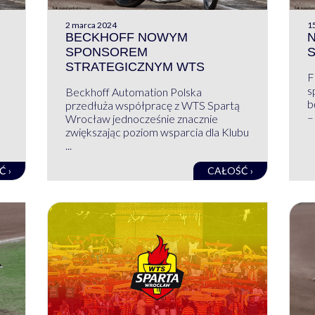
2 marca 2024
1
BECKHOFF NOWYM
N
SPONSOREM
STRATEGICZNYM WTS
F
s
Beckhoff Automation Polska
b
przedłuża współpracę z WTS Spartą
–
Wrocław jednocześnie znacznie
zwiększając poziom wsparcia dla Klubu
...
Ć ›
CAŁOŚĆ ›