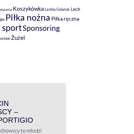
Koszykówka
Lech
Lechia Gdańsk
ampania
Piłka nożna
Piłka ręczna
iga
 sport
Sponsoring
Żużel
rocław
WYWIAD
CIN
CY –
PORTIGIO
ychowscy to młodzi