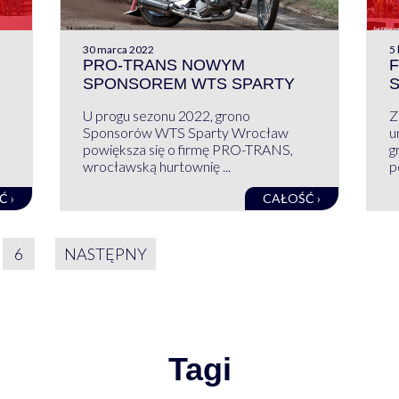
30 marca 2022
5 
PRO-TRANS NOWYM
F
SPONSOREM WTS SPARTY
U progu sezonu 2022, grono
Z
Sponsorów WTS Sparty Wrocław
u
powiększa się o firmę PRO-TRANS,
g
wrocławską hurtownię ...
p
Ć ›
CAŁOŚĆ ›
IE WPISÓW
6
NASTĘPNY
Tagi