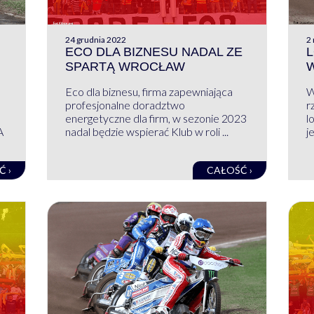
24 grudnia 2022
2
ECO DLA BIZNESU NADAL ZE
L
SPARTĄ WROCŁAW
Eco dla biznesu, firma zapewniająca
W
profesjonalne doradztwo
r
energetyczne dla firm, w sezonie 2023
l
A
nadal będzie wspierać Klub w roli ...
j
Ć ›
CAŁOŚĆ ›