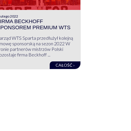
lutego 2022
IRMA BECKHOFF
SPONSOREM PREMIUM WTS
arząd WTS Sparta przedłużył kolejną
mowę sponsorską na sezon 2022 W
ronie partnerów mistrzów Polski
ozostaje firma Beckhoff ...
CAŁOŚĆ ›