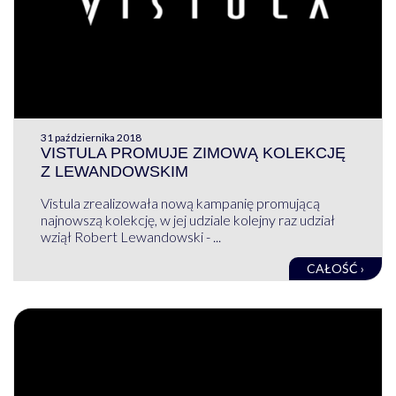
31 października 2018
VISTULA PROMUJE ZIMOWĄ KOLEKCJĘ
Z LEWANDOWSKIM
Vistula zrealizowała nową kampanię promującą
najnowszą kolekcję, w jej udziale kolejny raz udział
wziął Robert Lewandowski - ...
CAŁOŚĆ ›