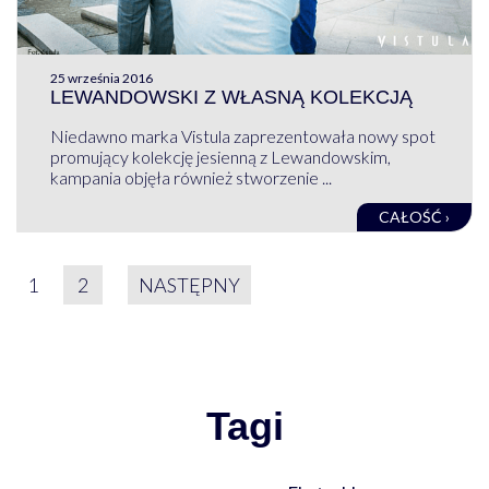
25 września 2016
LEWANDOWSKI Z WŁASNĄ KOLEKCJĄ
Niedawno marka Vistula zaprezentowała nowy spot
promujący kolekcję jesienną z Lewandowskim,
kampania objęła również stworzenie ...
CAŁOŚĆ ›
STRONICOWANIE WPIS
1
2
NASTĘPNY
Tagi