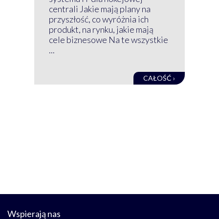
GRU
centrali Jakie mają plany na
mog
przyszłość, co wyróżnia ich
net
produkt, na rynku, jakie mają
baz
cele biznesowe Na te wszystkie
kon
...
obec
CAŁOŚĆ ›
Wspierają nas