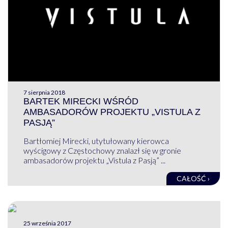
7 sierpnia 2018
BARTEK MIRECKI WŚRÓD
AMBASADORÓW PROJEKTU „VISTULA Z
PASJĄ”
Bartłomiej Mirecki, utytułowany kierowca
wyścigowy z Częstochowy znalazł się w gronie
ambasadorów projektu „Vistula z Pasją” ...
CAŁOŚĆ ›
25 września 2017