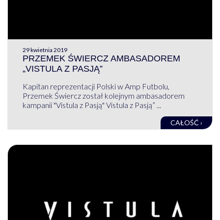
29 kwietnia 2019
PRZEMEK ŚWIERCZ AMBASADOREM
„VISTULA Z PASJĄ”
Kapitan reprezentacji Polski w Amp Futbolu,
Przemek Świercz został kolejnym ambasadorem
kampanii "Vistula z Pasją" Vistula z Pasją” ...
CAŁOŚĆ ›