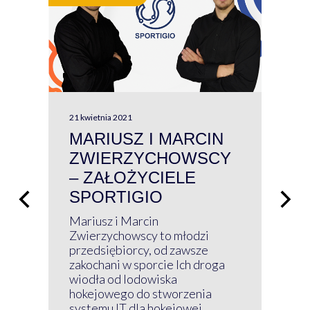
21 kwietnia 2021
13 kw
MARIUSZ I MARCIN
#W
ZWIERZYCHOWSCY
P
– ZAŁOŻYCIELE
KL
SPORTIGIO
ŁĄ
P
Mariusz i Marcin
Z 
Zwierzychowscy to młodzi
przedsiębiorcy, od zawsze
Prz
zakochani w sporcie Ich droga
Klu
wiodła od lodowiska
wir
hokejowego do stworzenia
nim
systemu IT dla hokejowej