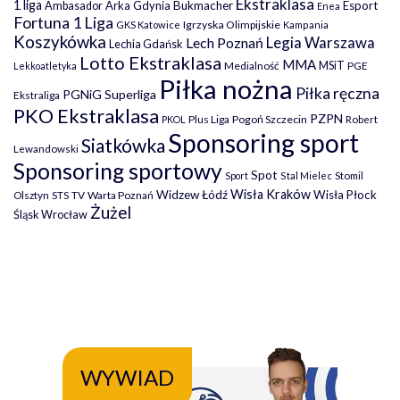
Ekstraklasa
1 liga
Arka Gdynia
Bukmacher
Esport
Ambasador
Enea
Fortuna 1 Liga
Igrzyska Olimpijskie
GKS Katowice
Kampania
Koszykówka
Legia Warszawa
Lech Poznań
Lechia Gdańsk
Lotto Ekstraklasa
MMA
MSiT
Medialność
PGE
Lekkoatletyka
Piłka nożna
Piłka ręczna
PGNiG Superliga
Ekstraliga
PKO Ekstraklasa
PZPN
Plus Liga
Pogoń Szczecin
PKOL
Robert
Sponsoring sport
Siatkówka
Lewandowski
Sponsoring sportowy
Spot
Stomil
Sport
Stal Mielec
Wisła Kraków
Widzew Łódź
Wisła Płock
Olsztyn
TV
Warta Poznań
STS
Żużel
Śląsk Wrocław
WYWIAD
WY