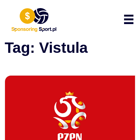
Przewiń do zawartości
Poka
Tag:
Vistula