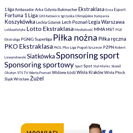
Ekstraklasa
1 liga
Arka Gdynia
Bukmacher
Esport
Ambasador
Enea
Fortuna 1 Liga
Igrzyska Olimpijskie
GKS Katowice
Kampania
Koszykówka
Legia Warszawa
Lech Poznań
Lechia Gdańsk
Lotto Ekstraklasa
MMA
MSiT
Medialność
PGE
Lekkoatletyka
Piłka nożna
Piłka ręczna
PGNiG Superliga
Ekstraliga
PKO Ekstraklasa
PZPN
Plus Liga
Pogoń Szczecin
PKOL
Robert
Sponsoring sport
Siatkówka
Lewandowski
Sponsoring sportowy
Spot
Stomil
Sport
Stal Mielec
Wisła Kraków
Widzew Łódź
Wisła Płock
Olsztyn
TV
Warta Poznań
STS
Żużel
Śląsk Wrocław