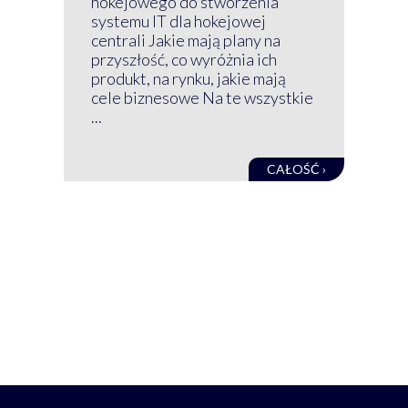
hokejowego do stworzenia
nim
systemu IT dla hokejowej
GRU
centrali Jakie mają plany na
mog
przyszłość, co wyróżnia ich
net
produkt, na rynku, jakie mają
baz
cele biznesowe Na te wszystkie
kon
...
obec
CAŁOŚĆ ›