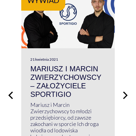
WYWIAD
WY
21 kwietnia 2021
13 kw
MARIUSZ I MARCIN
#W
ZWIERZYCHOWSCY
P
– ZAŁOŻYCIELE
KL
SPORTIGIO
ŁĄ
P
Mariusz i Marcin
Z 
Zwierzychowscy to młodzi
przedsiębiorcy, od zawsze
Prz
zakochani w sporcie Ich droga
Klu
wiodła od lodowiska
wir