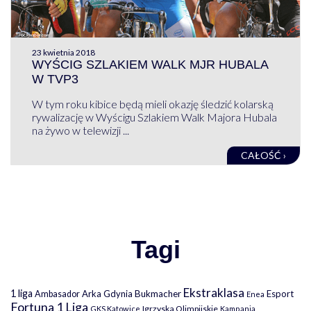
23 kwietnia 2018
WYŚCIG SZLAKIEM WALK MJR HUBALA
W TVP3
W tym roku kibice będą mieli okazję śledzić kolarską
rywalizację w Wyścigu Szlakiem Walk Majora Hubala
na żywo w telewizji ...
CAŁOŚĆ ›
Tagi
Ekstraklasa
1 liga
Arka Gdynia
Bukmacher
Esport
Ambasador
Enea
Fortuna 1 Liga
Igrzyska Olimpijskie
GKS Katowice
Kampania