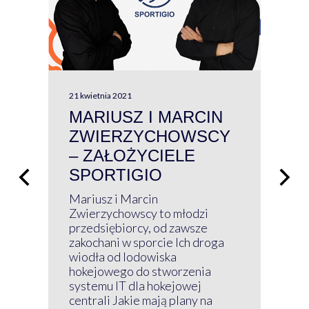
21 kwietnia 2021
13 kw
MARIUSZ I MARCIN
#W
ZWIERZYCHOWSCY
P
– ZAŁOŻYCIELE
KL
SPORTIGIO
ŁĄ
P
Mariusz i Marcin
Z 
Zwierzychowscy to młodzi
przedsiębiorcy, od zawsze
Prz
zakochani w sporcie Ich droga
Klu
wiodła od lodowiska
wir
hokejowego do stworzenia
nim
systemu IT dla hokejowej
GRU
centrali Jakie mają plany na