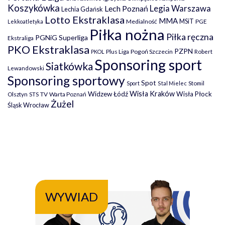
Koszykówka
Legia Warszawa
Lech Poznań
Lechia Gdańsk
Lotto Ekstraklasa
MMA
MSiT
Medialność
PGE
Lekkoatletyka
Piłka nożna
Piłka ręczna
PGNiG Superliga
Ekstraliga
PKO Ekstraklasa
PZPN
Plus Liga
Pogoń Szczecin
PKOL
Robert
Sponsoring sport
Siatkówka
Lewandowski
Sponsoring sportowy
Spot
Stomil
Sport
Stal Mielec
Wisła Kraków
Widzew Łódź
Wisła Płock
Olsztyn
TV
Warta Poznań
STS
Żużel
Śląsk Wrocław
WYWIAD
WY