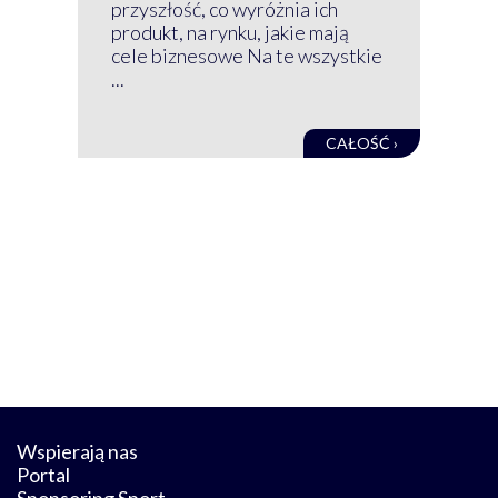
mog
przyszłość, co wyróżnia ich
net
produkt, na rynku, jakie mają
baz
cele biznesowe Na te wszystkie
kon
...
obec
CAŁOŚĆ ›
Wspierają nas
Portal