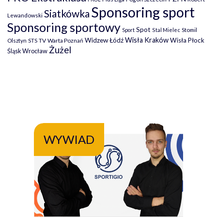
Sponsoring sport
Siatkówka
Lewandowski
Sponsoring sportowy
Spot
Stomil
Sport
Stal Mielec
Wisła Kraków
Widzew Łódź
Wisła Płock
Olsztyn
TV
Warta Poznań
STS
Żużel
Śląsk Wrocław
WYWIAD
WY