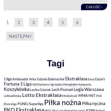
CAŁOŚĆ ›
STRONICOWANIE WPIS
1
2
3
4
5
6
NASTĘPNY
Tagi
Ekstraklasa
1 liga
Arka Gdynia
Bukmacher
Esport
Ambasador
Enea
Fortuna 1 Liga
Igrzyska Olimpijskie
GKS Katowice
Kampania
Koszykówka
Legia Warszawa
Lech Poznań
Lechia Gdańsk
Lotto Ekstraklasa
MMA
MSiT
Medialność
PGE
Lekkoatletyka
Piłka nożna
Piłka ręczna
PGNiG Superliga
Ekstraliga
PKO Ekstraklasa
PZPN
Plus Liga
Pogoń Szczecin
PKOL
Robert