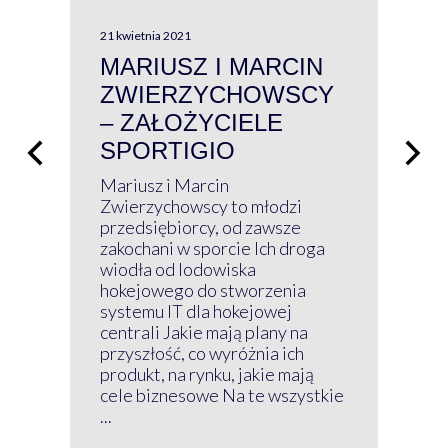
21 kwietnia 2021
13 kw
MARIUSZ I MARCIN
#W
ZWIERZYCHOWSCY
P
– ZAŁOŻYCIELE
KL
SPORTIGIO
ŁĄ
P
Mariusz i Marcin
Z 
Zwierzychowscy to młodzi
przedsiębiorcy, od zawsze
Prz
zakochani w sporcie Ich droga
Klu
wiodła od lodowiska
wir
hokejowego do stworzenia
nim
systemu IT dla hokejowej
GRU
centrali Jakie mają plany na
mog
przyszłość, co wyróżnia ich
net
produkt, na rynku, jakie mają
baz
cele biznesowe Na te wszystkie
kon
...
obec