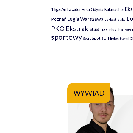
Eks
1 liga
Arka Gdynia
Bukmacher
Ambasador
Lo
Legia Warszawa
Poznań
Lekkoatletyka
PKO Ekstraklasa
Plus Liga
Pogoń
PKOL
sportowy
Spot
Stomil O
Sport
Stal Mielec
WYWIAD