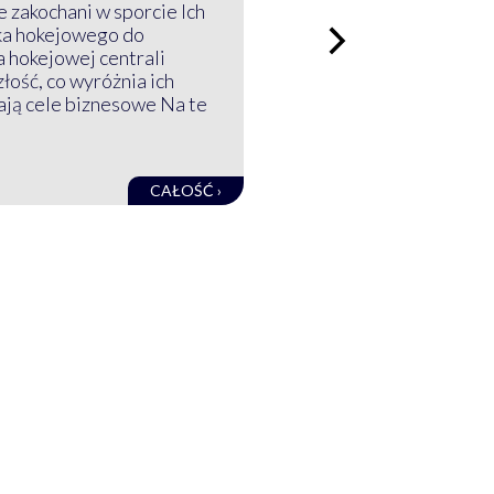
 zakochani w sporcie Ich
ka hokejowego do
a hokejowej centrali
złość, co wyróżnia ich
mają cele biznesowe Na te
CAŁOŚĆ ›