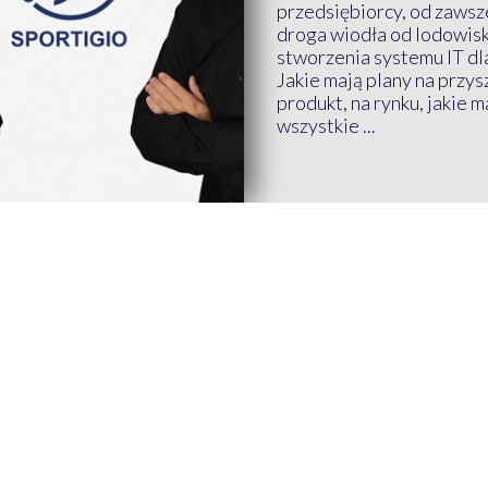
przedsiębiorcy, od zawsze
droga wiodła od lodowis
stworzenia systemu IT dl
Jakie mają plany na przys
produkt, na rynku, jakie 
wszystkie ...