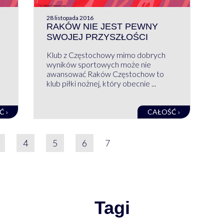
28 listopada 2016
RAKÓW NIE JEST PEWNY
SWOJEJ PRZYSZŁOŚCI
Klub z Częstochowy mimo dobrych
wyników sportowych może nie
awansować Raków Częstochow to
klub piłki nożnej, który obecnie ...
Ć ›
CAŁOŚĆ ›
IE WPISÓW
4
5
6
7
Tagi