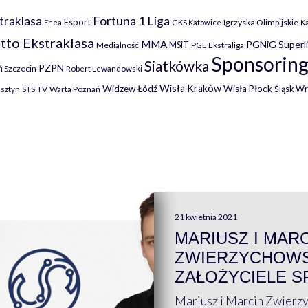
Fortuna 1 Liga
traklasa
Esport
Igrzyska Olimpijskie
Enea
GKS Katowice
K
tto Ekstraklasa
MMA
PGNiG Superl
MSiT
Medialność
PGE Ekstraliga
Sponsoring
Siatkówka
PZPN
 Szczecin
Robert Lewandowski
Wisła Kraków
Widzew Łódź
Wisła Płock
Śląsk W
lsztyn
TV
Warta Poznań
STS
21 kwietnia 2021
MARIUSZ I MAR
ZWIERZYCHOWS
ZAŁOŻYCIELE S
Mariusz i Marcin Zwierz