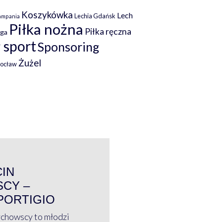
Koszykówka
Lech
Lechia Gdańsk
ampania
Piłka nożna
Piłka ręczna
iga
 sport
Sponsoring
Żużel
rocław
WYWIAD
CIN
CY –
PORTIGIO
ychowscy to młodzi