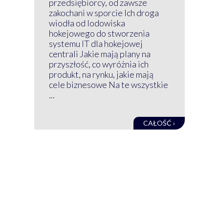
przedsiębiorcy, od zawsze
Prz
zakochani w sporcie Ich droga
Klu
wiodła od lodowiska
wir
hokejowego do stworzenia
nim
systemu IT dla hokejowej
GRU
centrali Jakie mają plany na
mog
przyszłość, co wyróżnia ich
net
produkt, na rynku, jakie mają
baz
cele biznesowe Na te wszystkie
kon
...
obec
CAŁOŚĆ ›