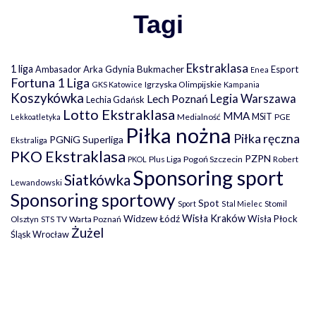
Tagi
Ekstraklasa
1 liga
Arka Gdynia
Bukmacher
Esport
Ambasador
Enea
Fortuna 1 Liga
Igrzyska Olimpijskie
GKS Katowice
Kampania
Koszykówka
Legia Warszawa
Lech Poznań
Lechia Gdańsk
Lotto Ekstraklasa
MMA
MSiT
Medialność
PGE
Lekkoatletyka
Piłka nożna
Piłka ręczna
PGNiG Superliga
Ekstraliga
PKO Ekstraklasa
PZPN
Plus Liga
Pogoń Szczecin
PKOL
Robert
Sponsoring sport
Siatkówka
Lewandowski
Sponsoring sportowy
Spot
Stomil
Sport
Stal Mielec
Wisła Kraków
Widzew Łódź
Wisła Płock
Olsztyn
TV
Warta Poznań
STS
Żużel
Śląsk Wrocław