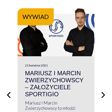
WYWIAD
WY
21 kwietnia 2021
13 kw
MARIUSZ I MARCIN
#W
ZWIERZYCHOWSCY
P
– ZAŁOŻYCIELE
KL
SPORTIGIO
ŁĄ
P
Mariusz i Marcin
Z 
Zwierzychowscy to młodzi