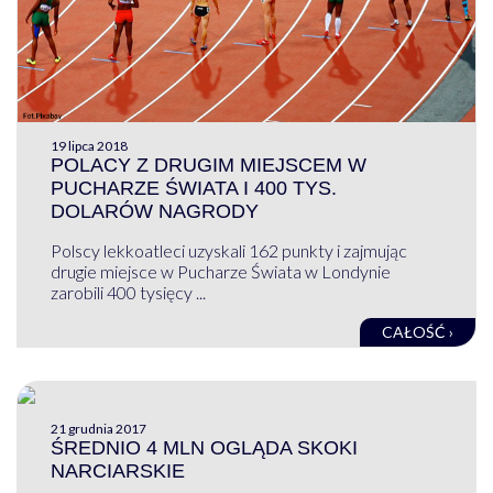
19 lipca 2018
POLACY Z DRUGIM MIEJSCEM W
PUCHARZE ŚWIATA I 400 TYS.
DOLARÓW NAGRODY
Polscy lekkoatleci uzyskali 162 punkty i zajmując
drugie miejsce w Pucharze Świata w Londynie
zarobili 400 tysięcy ...
CAŁOŚĆ ›
21 grudnia 2017
ŚREDNIO 4 MLN OGLĄDA SKOKI
NARCIARSKIE