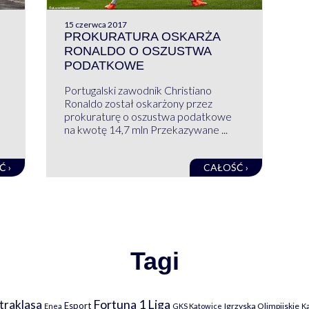
15 czerwca 2017
PROKURATURA OSKARŻA
RONALDO O OSZUSTWA
PODATKOWE
Portugalski zawodnik Christiano
Ronaldo został oskarżony przez
prokuraturę o oszustwa podatkowe
na kwotę 14,7 mln Przekazywane ...
Ć ›
CAŁOŚĆ ›
Tagi
Fortuna 1 Liga
traklasa
Esport
Igrzyska Olimpijskie
Enea
GKS Katowice
K