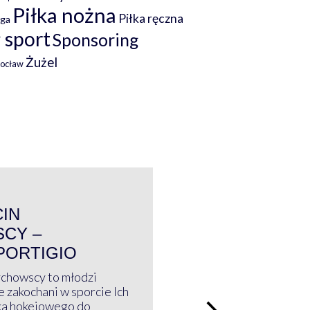
Piłka nożna
Piłka ręczna
iga
 sport
Sponsoring
Żużel
rocław
WYWIAD
CIN
CY –
PORTIGIO
ychowscy to młodzi
 zakochani w sporcie Ich
ka hokejowego do