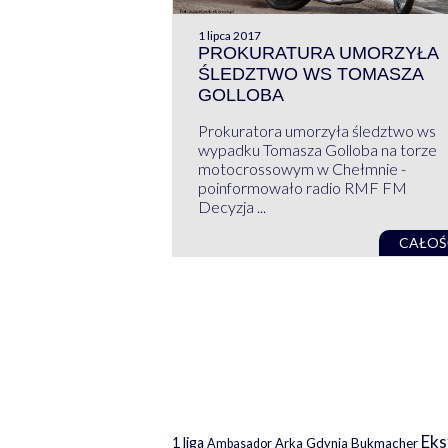
1 lipca 2017
PROKURATURA UMORZYŁA
ŚLEDZTWO WS TOMASZA
GOLLOBA
Prokuratora umorzyła śledztwo ws
wypadku Tomasza Golloba na torze
motocrossowym w Chełmnie -
poinformowało radio RMF FM
Decyzja ...
CAŁOŚ
Eks
1 liga
Arka Gdynia
Bukmacher
Ambasador