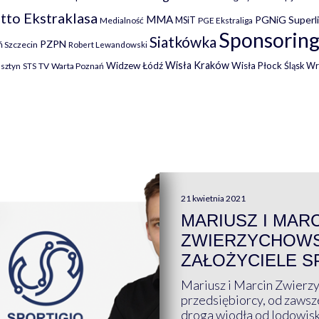
tto Ekstraklasa
MMA
PGNiG Superl
MSiT
Medialność
PGE Ekstraliga
Sponsoring
Siatkówka
PZPN
 Szczecin
Robert Lewandowski
Wisła Kraków
Widzew Łódź
Wisła Płock
Śląsk W
lsztyn
TV
Warta Poznań
STS
21 kwietnia 2021
MARIUSZ I MAR
ZWIERZYCHOWS
ZAŁOŻYCIELE S
Mariusz i Marcin Zwierz
przedsiębiorcy, od zawsze
droga wiodła od lodowis