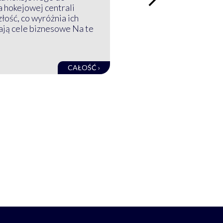
a hokejowej centrali
złość, co wyróżnia ich
mają cele biznesowe Na te
CAŁOŚĆ ›