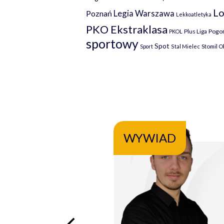
Lo
Legia Warszawa
Poznań
Lekkoatletyka
PKO Ekstraklasa
Plus Liga
Pogoń
PKOL
sportowy
Spot
Stomil O
Sport
Stal Mielec
WYWIAD