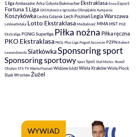
Ekstraklasa
1 liga
Arka Gdynia
Bukmacher
Esport
Ambasador
Enea
Fortuna 1 Liga
Igrzyska Olimpijskie
GKS Katowice
Kampania
Koszykówka
Legia Warszawa
Lech Poznań
Lechia Gdańsk
Lotto Ekstraklasa
MMA
MSiT
Medialność
PGE
Lekkoatletyka
Piłka nożna
Piłka ręczna
PGNiG Superliga
Ekstraliga
PKO Ekstraklasa
PZPN
Plus Liga
Pogoń Szczecin
PKOL
Robert
Sponsoring sport
Siatkówka
Lewandowski
Sponsoring sportowy
Spot
Stomil
Sport
Stal Mielec
Wisła Kraków
Widzew Łódź
Wisła Płock
Olsztyn
TV
Warta Poznań
STS
Żużel
Śląsk Wrocław
WYWIAD
WY