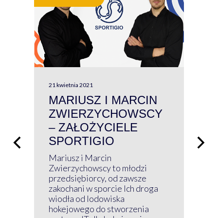
21 kwietnia 2021
13 kw
MARIUSZ I MARCIN
#W
ZWIERZYCHOWSCY
P
– ZAŁOŻYCIELE
KL
SPORTIGIO
ŁĄ
P
Mariusz i Marcin
Z 
Zwierzychowscy to młodzi
przedsiębiorcy, od zawsze
Prz
zakochani w sporcie Ich droga
Klu
wiodła od lodowiska
wir
hokejowego do stworzenia
nim