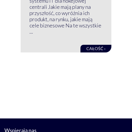
systemu IT dla hokejowej
GRU
centrali Jakie mają plany na
mog
przyszłość, co wyróżnia ich
net
produkt, na rynku, jakie mają
baz
cele biznesowe Na te wszystkie
kon
...
obec
CAŁOŚĆ ›
Wspierają nas