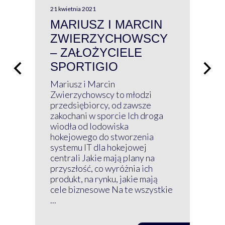
21 kwietnia 2021
13 kw
MARIUSZ I MARCIN
#W
ZWIERZYCHOWSCY
P
– ZAŁOŻYCIELE
KL
SPORTIGIO
ŁĄ
P
Mariusz i Marcin
Z 
Zwierzychowscy to młodzi
przedsiębiorcy, od zawsze
Prz
zakochani w sporcie Ich droga
Klu
wiodła od lodowiska
wir
hokejowego do stworzenia
nim
systemu IT dla hokejowej
GRU
centrali Jakie mają plany na
mog
przyszłość, co wyróżnia ich
net
produkt, na rynku, jakie mają
baz
cele biznesowe Na te wszystkie
kon
...
obec