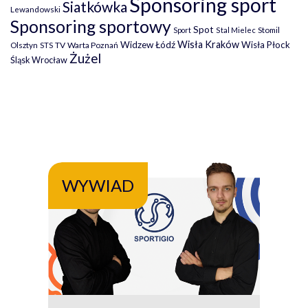
Sponsoring sport
Siatkówka
Lewandowski
Sponsoring sportowy
Spot
Stomil
Sport
Stal Mielec
Wisła Kraków
Widzew Łódź
Wisła Płock
Olsztyn
TV
Warta Poznań
STS
Żużel
Śląsk Wrocław
WYWIAD
WY