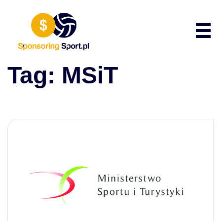
Przewiń do zawartości
Poka
Tag:
MSiT