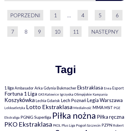
STRONICOWANIE WPIS
POPRZEDNI
1
…
4
5
6
7
8
9
10
11
NASTĘPNY
Tagi
Ekstraklasa
1 liga
Arka Gdynia
Bukmacher
Esport
Ambasador
Enea
Fortuna 1 Liga
Igrzyska Olimpijskie
GKS Katowice
Kampania
Koszykówka
Legia Warszawa
Lech Poznań
Lechia Gdańsk
Lotto Ekstraklasa
MMA
MSiT
Medialność
PGE
Lekkoatletyka
Piłka nożna
Piłka ręczna
PGNiG Superliga
Ekstraliga
PKO Ekstraklasa
PZPN
Plus Liga
Pogoń Szczecin
PKOL
Robert