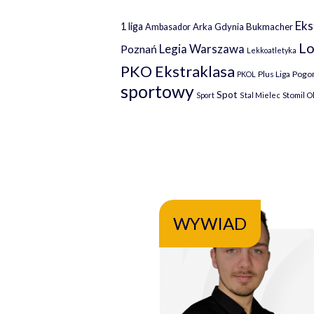
Eks
1 liga
Arka Gdynia
Bukmacher
Ambasador
Lo
Legia Warszawa
Poznań
Lekkoatletyka
PKO Ekstraklasa
Plus Liga
Pogoń
PKOL
sportowy
Spot
Stomil O
Sport
Stal Mielec
WYWIAD