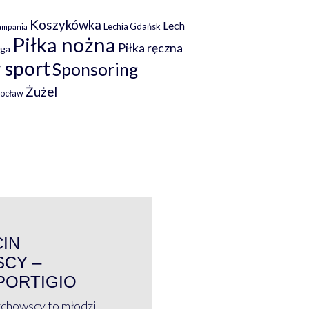
Koszykówka
Lech
Lechia Gdańsk
ampania
Piłka nożna
Piłka ręczna
iga
 sport
Sponsoring
Żużel
rocław
WYWIAD
CIN
CY –
PORTIGIO
ychowscy to młodzi