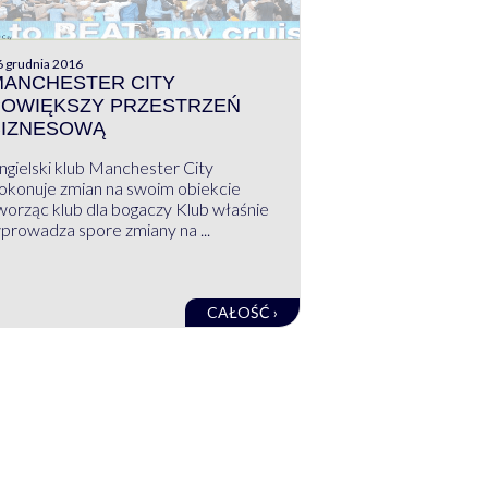
6 grudnia 2016
MANCHESTER CITY
POWIĘKSZY PRZESTRZEŃ
BIZNESOWĄ
ngielski klub Manchester City
okonuje zmian na swoim obiekcie
worząc klub dla bogaczy Klub właśnie
prowadza spore zmiany na ...
CAŁOŚĆ ›