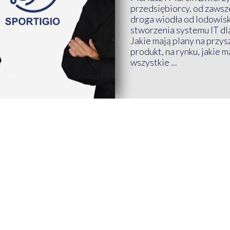
przedsiębiorcy, od zawsze
droga wiodła od lodowis
stworzenia systemu IT dl
Jakie mają plany na przys
produkt, na rynku, jakie 
wszystkie ...