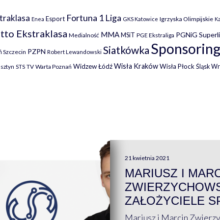
Fortuna 1 Liga
traklasa
Esport
Igrzyska Olimpijskie
Enea
GKS Katowice
K
tto Ekstraklasa
MMA
PGNiG Superl
MSiT
Medialność
PGE Ekstraliga
Sponsoring
Siatkówka
PZPN
 Szczecin
Robert Lewandowski
Wisła Kraków
Widzew Łódź
Wisła Płock
Śląsk W
lsztyn
TV
Warta Poznań
STS
21 kwietnia 2021
MARIUSZ I MAR
ZWIERZYCHOWS
ZAŁOŻYCIELE S
Mariusz i Marcin Zwierz