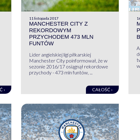
11 listopada 2017
1
MANCHESTER CITY Z
REKORDOWYM
PRZYCHODEM 473 MLN
FUNTÓW
A
d
Lider angielskiej ligi piłkarskiej
t
Manchester City poinformował, że w
w
sezonie 2016/17 osiągnął rekordowe
przychody - 473 mln funtów, ...
Ć ›
CAŁOŚĆ ›