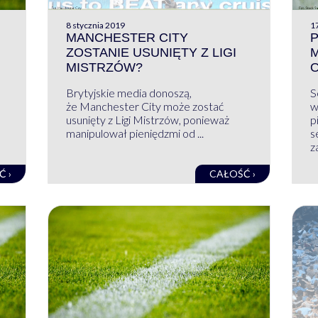
8 stycznia 2019
17
MANCHESTER CITY
P
ZOSTANIE USUNIĘTY Z LIGI
M
MISTRZÓW?
Brytyjskie media donoszą,
S
że Manchester City może zostać
w
usunięty z Ligi Mistrzów, ponieważ
p
manipulował pieniędzmi od ...
s
z
Ć ›
CAŁOŚĆ ›