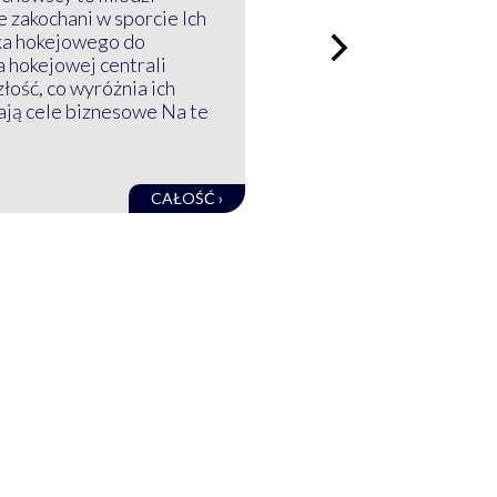
 zakochani w sporcie Ich
ka hokejowego do
a hokejowej centrali
złość, co wyróżnia ich
mają cele biznesowe Na te
CAŁOŚĆ ›